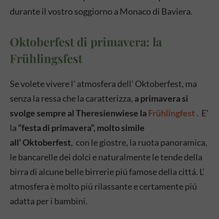
durante il vostro soggiorno a Monaco di Baviera.
Oktoberfest di primavera: la
Frühlingsfest
Se volete vivere l’ atmosfera dell’ Oktoberfest, ma
senza la ressa che la caratterizza,
a primavera si
svolge sempre al Theresienwiese la
Frühlingfest
. E’
la
“festa di primavera”, molto simile
all’ Oktoberfest
, con le giostre, la ruota panoramica,
le bancarelle dei dolci e naturalmente le tende della
birra di alcune belle birrerie piú famose della cittá. L’
atmosfera è molto piú rilassante e certamente piú
adatta per i bambini.