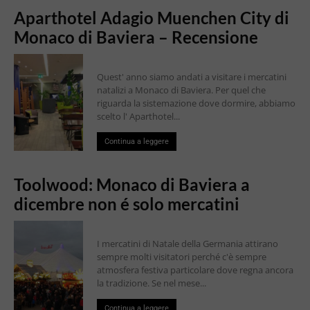
Aparthotel Adagio Muenchen City di
Monaco di Baviera – Recensione
Quest' anno siamo andati a visitare i mercatini
natalizi a Monaco di Baviera. Per quel che
riguarda la sistemazione dove dormire, abbiamo
scelto l' Aparthotel...
Continua a leggere
Toolwood: Monaco di Baviera a
dicembre non é solo mercatini
I mercatini di Natale della Germania attirano
sempre molti visitatori perché c'è sempre
atmosfera festiva particolare dove regna ancora
la tradizione. Se nel mese...
Continua a leggere