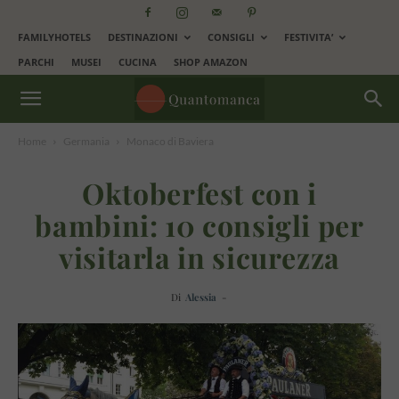
FAMILYHOTELS
DESTINAZIONI
CONSIGLI
FESTIVITA’
PARCHI
MUSEI
CUCINA
SHOP AMAZON
Home
Germania
Monaco di Baviera
Oktoberfest con i
bambini: 10 consigli per
visitarla in sicurezza
Di
Alessia
-