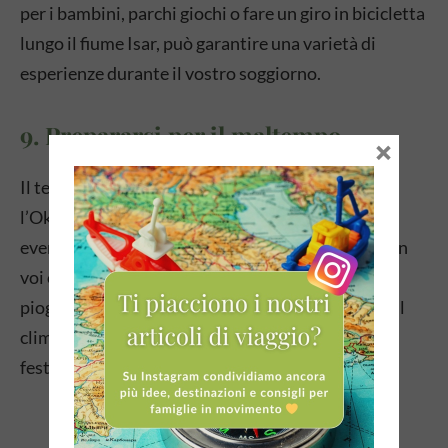
per i bambini, parchi giochi o fare un giro in bicicletta
lungo il fiume Isar, può garantire una varietà di
esperienze durante il vostro soggiorno.
9. Prepararsi per il maltempo
×
Il tempo può essere imprevedibile durante
l’Oktoberfest, quindi è importante prepararsi per
eventuali cambiamenti meteorologici. Portate con
voi ombrelli o impermeabili per proteggervi dalla
pioggia e vestite i bambini in modo adeguato per il
clima. Ricordate che anche se piove, l’atmosfera
festosa dell’Oktoberfest non sarà rovinata.