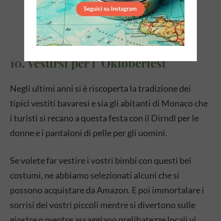
10. Vestirsi per l’ Oktoberfest
Negli ultimi anni si è riscoperta la tradizione dei
tipici vestiti bavaresi e sia gli abitanti di Monaco che
i turisti si recano a questa festa con il Dirndl per le
donne e i pantaloni di pelle per gli uomini.
Se volete far vestire i vostri bimbi con questi bei
costumi, ne abbiamo selezionati alcuni che si
possono acquistare da Amazon. E poi immortalare i
sorrisi dei vostri piccoli mentre si divertono sulle
giostre o mentre assaggiano prelibatezze locali vi