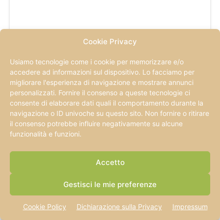
Cookie Privacy
Usiamo tecnologie come i cookie per memorizzare e/o
accedere ad informazioni sul dispositivo. Lo facciamo per
migliorare l'esperienza di navigazione e mostrare annunci
personalizzati. Fornire il consenso a queste tecnologie ci
consente di elaborare dati quali il comportamento durante la
navigazione o ID univoche su questo sito. Non fornire o ritirare
il consenso potrebbe influire negativamente su alcune
Piemonte
funzionalità e funzioni.
Museo Egizio Torino: guida completa alla
visita
Accetto
Il Museo Egizio di Torino non è solo il più antico museo al mondo
dedicato alla civiltà nilotica, ma...
Gestisci le mie preferenze
Cookie Policy
Dichiarazione sulla Privacy
Impressum
Carica altro