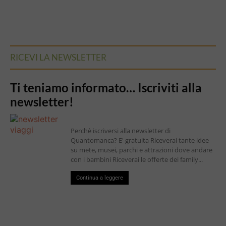
RICEVI LA NEWSLETTER
Ti teniamo informato… Iscriviti alla
newsletter!
Perchè iscriversi alla newsletter di
Quantomanca? E' gratuita Riceverai tante idee
su mete, musei, parchi e attrazioni dove andare
con i bambini Riceverai le offerte dei family...
Continua a leggere