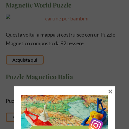
Magnetic World Puzzle
Questa volta la mappa si costruisce con un Puzzle
Magnetico composto da 92 tessere.
Acquista qui
Puzzle Magnetico Italia
×
Puzzle magnetico dell’ Itala formato da 20 pezzi
Acquista qui