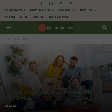
FAMILYHOTELS
DESTINAZIONI
CONSIGLI
FESTIVITA’
PARCHI
MUSEI
CUCINA
SHOP AMAZON
Home
Contatto
Ti teniamo informato… Iscriviti alla
newsletter!
Di
Lucia
-