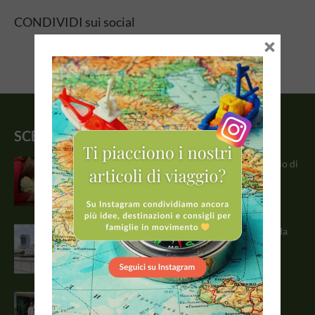
CONDIVIDI sui social
×
SCELTO DALLA REDAZIONE
Guest post: pubblica e condividi il tuo diario di
viaggio con...
Cosa vedere a Londra: le attrazioni e cose da
non perdere...
Musei per bambini in Italia