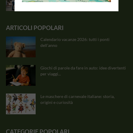
ARTICOLI POPOLARI
Calendario vacanze 2026: tutti i ponti
dell’anno
Giochi di parole da fare in auto: idee divertenti
per viaggi...
Le maschere di carnevale italiane: storia,
origini e curiosità
CATEGORIE POPOLARI