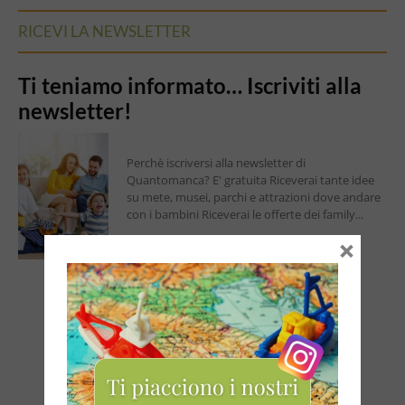
RICEVI LA NEWSLETTER
Ti teniamo informato… Iscriviti alla
newsletter!
Perchè iscriversi alla newsletter di
Quantomanca? E' gratuita Riceverai tante idee
su mete, musei, parchi e attrazioni dove andare
con i bambini Riceverai le offerte dei family...
×
Continua a leggere