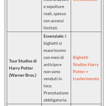
e sepolture
reali, spesso
con accessi
limitati.
Essenziale:
I
biglietti si
esauriscono
con mesi di
Biglietti
Tour Studios di
anticipo e
Studios Harry
Harry Potter
non sono
Potter +
(Warner Bros.)
venduti in
trasferimento
loco.
Prenotazione
obbligatoria.