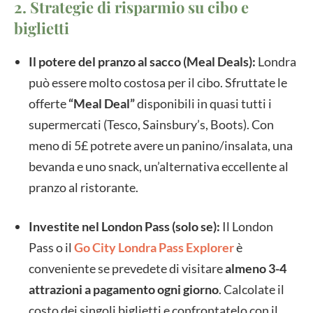
2. Strategie di risparmio su cibo e
biglietti
Il potere del pranzo al sacco (Meal Deals):
Londra
può essere molto costosa per il cibo. Sfruttate le
offerte
“Meal Deal”
disponibili in quasi tutti i
supermercati (Tesco, Sainsbury’s, Boots). Con
meno di 5£ potrete avere un panino/insalata, una
bevanda e uno snack, un’alternativa eccellente al
pranzo al ristorante.
Investite nel London Pass (solo se):
Il London
Pass o il
Go City Londra Pass Explorer
è
conveniente se prevedete di visitare
almeno 3-4
attrazioni a pagamento ogni giorno
. Calcolate il
costo dei singoli biglietti e confrontatelo con il