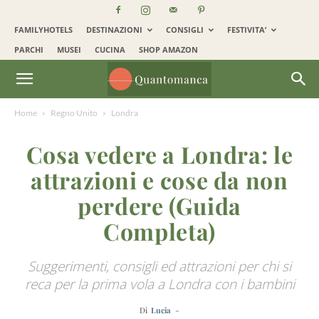
FAMILYHOTELS
DESTINAZIONI
CONSIGLI
FESTIVITA’
PARCHI
MUSEI
CUCINA
SHOP AMAZON
Home
Regno Unito
Londra
Cosa vedere a Londra: le
attrazioni e cose da non
perdere (Guida
Completa)
Suggerimenti, consigli ed attrazioni per chi si
reca per la prima vola a Londra con i bambini
Di
Lucia
-