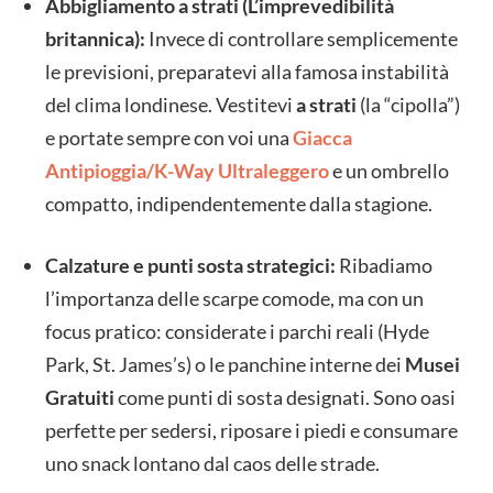
Abbigliamento a strati (L’imprevedibilità
britannica):
Invece di controllare semplicemente
le previsioni, preparatevi alla famosa instabilità
del clima londinese. Vestitevi
a strati
(la “cipolla”)
e portate sempre con voi una
Giacca
Antipioggia/K-Way Ultraleggero
e un ombrello
compatto, indipendentemente dalla stagione.
Calzature e punti sosta strategici:
Ribadiamo
l’importanza delle scarpe comode, ma con un
focus pratico: considerate i parchi reali (Hyde
Park, St. James’s) o le panchine interne dei
Musei
Gratuiti
come punti di sosta designati. Sono oasi
perfette per sedersi, riposare i piedi e consumare
uno snack lontano dal caos delle strade.