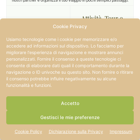
Attività, Tour e
Biglietti
Assicurazione
Cookie Privacy
Viaggio
Usiamo tecnologie come i cookie per memorizzare e/o
Prenota Tour e
accedere ad informazioni sul dispositivo. Lo facciamo per
10% SCONTO CON
biglietti con Civitatis
migliorare l'esperienza di navigazione e mostrare annunci
personalizzati. Fornire il consenso a queste tecnologie ci
HEYMONDO
Prenota Tour e
consente di elaborare dati quali il comportamento durante la
biglietti con
navigazione o ID univoche su questo sito. Non fornire o ritirare
Noleggio auto
il consenso potrebbe influire negativamente su alcune
GetYourGuides
funzionalità e funzioni.
Noleggio auto con
Prenota Tour e
Discover Cars
Accetto
biglietti con Tiquets
Noleggio auto con
Gestisci le mie preferenze
Prenotazione
Auto Europe
Traghetti
Cookie Policy
Dichiarazione sulla Privacy
Impressum