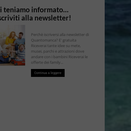
i teniamo informato…
scriviti alla newsletter!
Perchè iscriversi alla newsletter di
Quantomanca? E' gratuita
Riceverai tante idee su mete,
musei, parchi e attrazioni dove
andare con i bambini Riceverai le
offerte dei family...
Continua a leggere