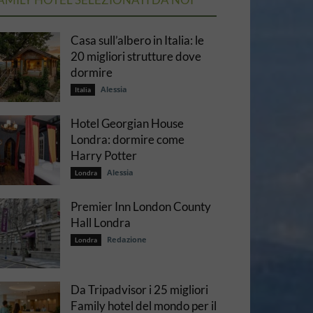
Casa sull’albero in Italia: le
20 migliori strutture dove
dormire
Alessia
Italia
Hotel Georgian House
Londra: dormire come
Harry Potter
Alessia
Londra
Premier Inn London County
Hall Londra
Redazione
Londra
Da Tripadvisor i 25 migliori
Family hotel del mondo per il