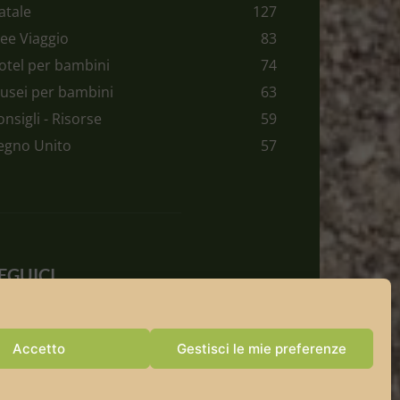
atale
127
dee Viaggio
83
otel per bambini
74
usei per bambini
63
onsigli - Risorse
59
egno Unito
57
EGUICI
Accetto
Gestisci le mie preferenze