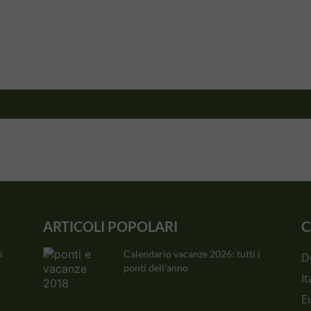
ARTICOLI POPOLARI
C
i
Calendario vacanze 2026: tutti i
D
ponti dell’anno
It
E