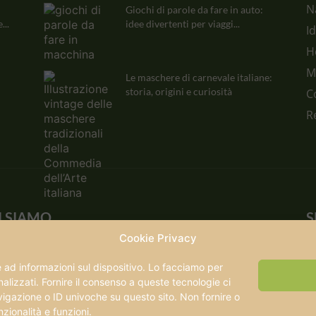
N
Giochi di parole da fare in auto:
...
idee divertenti per viaggi...
I
H
M
Le maschere di carnevale italiane:
storia, origini e curiosità
C
R
I SIAMO
S
Cookie Privacy
ntomanca nasce oltre vent'anni fa e cresce insieme
i viaggia. Oggi è un punto di riferimento per chi
d informazioni sul dispositivo. Lo facciamo per
il viaggio lento: famiglie, coppie, viaggiatori che
lizzati. Fornire il consenso a queste tecnologie ci
eriscono capire un posto piuttosto che
vigazione o ID univoche su questo sito. Non fornire o
sumarlo.
zionalità e funzioni.