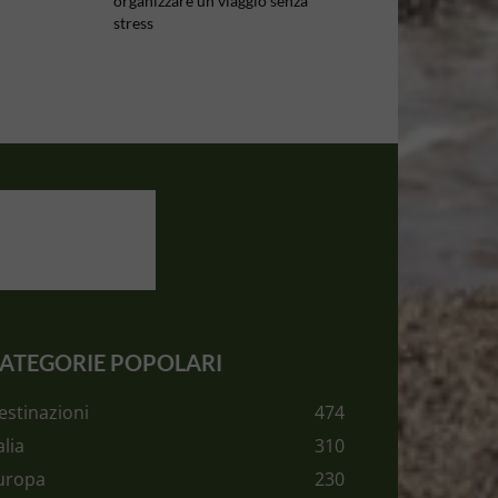
organizzare un viaggio senza
stress
ATEGORIE POPOLARI
estinazioni
474
alia
310
uropa
230