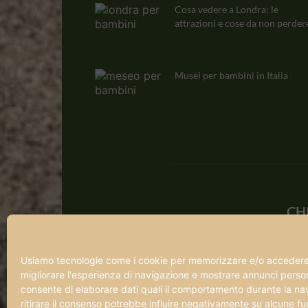
Cosa vedere a Londra: le
attrazioni e cose da non perdere
Musei per bambini in Italia
CH
Qua
a ch
Usiamo tecnologie come i cookie per memorizzare e/o accedere a
ama 
migliorare l'esperienza di navigazione e mostrare annunci persona
pref
consente di elaborare dati quali il comportamento durante la na
con
ritirare il consenso potrebbe influire negativamente su alcune fun