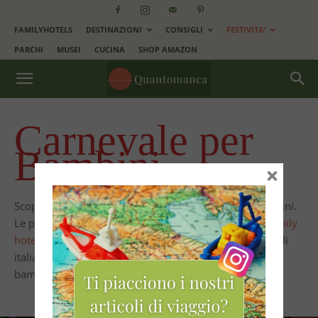
FAMILYHOTELS
DESTINAZIONI
CONSIGLI
FESTIVITA’
PARCHI
MUSEI
CUCINA
SHOP AMAZON
Carnevale per
Bambini
×
Scopri come e dove festeggiare il carnevale con i bambini.
Le più belle sfilate in Italia e all´estero, le
offerte dei family
hotel per Carnevale
, la storia delle maschere tradizionali
italiane e tante altre curiosità sulla festa più amata dai
bambini.