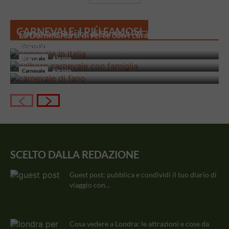
CARNEVALE: I PIÙ FAMOSI
Carnevale Storico di Santhià (VC)
La Danimarca si diverte con i carnevale di
Aalborg
Carnevale di Fano: uno dei più dolci e antichi d’
Lucia
Carnevale
Italia
Alessia
Carnevale
Alessia
Carnevale
SCELTO DALLA REDAZIONE
Guest post: pubblica e condividi il tuo diario di
viaggio con...
Cosa vedere a Londra: le attrazioni e cose da