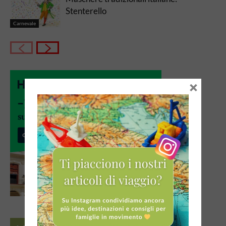
Stenterello
Carnevale
×