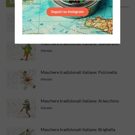
MASCHERE TRADIZIONALI ITALIANE
Maschere tradizionali italiane: Colombina
Alessia
Maschere tradizionali italiane: Stenterello
Alessia
Maschere tradizionali italiane: Pulcinella
Alessia
Maschere tradizionali italiane: Arlecchino
Alessia
Maschere tradizionali italiane: Brighella