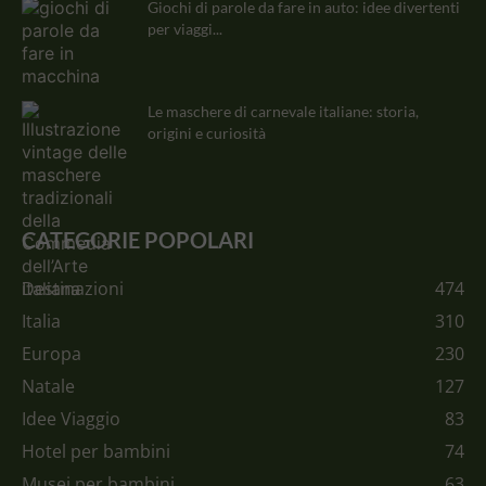
Giochi di parole da fare in auto: idee divertenti
per viaggi...
Le maschere di carnevale italiane: storia,
origini e curiosità
CATEGORIE POPOLARI
Destinazioni
474
Italia
310
Europa
230
Natale
127
Idee Viaggio
83
Hotel per bambini
74
Musei per bambini
63