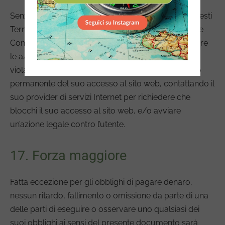
Senza pregiudicare gli altri nostri diritti ai sensi di questi
Termini e Condizioni, se l’utente viola questi Termini e
Condizioni in qualsiasi modo, possiamo intraprendere
le azioni che riteniamo appropriate per affrontare la
violazione, compresa la sospensione temporanea o
permanente del suo accesso al sito web, contattando il
suo provider di servizi Internet per richiedere che
blocchi il suo accesso al sito web, e/o avviare
un’azione legale contro l’utente.
17. Forza maggiore
Fatta eccezione per gli obblighi di pagare denaro,
nessun ritardo, fallimento o omissione da parte di una
delle parti di eseguire o osservare uno qualsiasi dei
suoi obblighi ai sensi del presente documento sarà