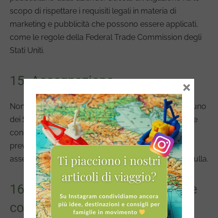
scopo di rispettare i requisiti legali in materia di
marketing e pubblicità che possono essere applicati,
come le regole della Federal Trade Commission degli
Stati Uniti.
15. Assegnazione
×
Non può assegnare, trasferire o subappaltare nessuno
dei Suoi diritti e/o obblighi ai sensi di questi Termini e
condizioni, in tutto o in parte, a terzi senza il nostro
previo consenso scritto. Qualsiasi presunta
assegnazione in violazione di questa Sezione sarà nulla.
16. Violazioni di questi termini e
condizioni