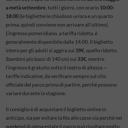
a metà settembre
, tutti i giorni, con orario
10:00-
18:00
(le biglietterie chiudono un’ora e un quarto
prima, quindi conviene non arrivare all’ultimo).
L’ingresso pomeridiano, a tariffa ridotta, è
generalmente disponibile dalle 14:00. Il biglietto
intero per gli adulti si aggira sui
39€
, quello ridotto
(bambini più bassi di 140 cm) sui
33€
, mentre
l’ingresso è gratuito sotto il metro di altezza —
tariffe indicative, da verificare sempre sul sito
ufficiale del parco prima di partire, perché possono
variare durante la stagione.
Il consiglio è di acquistare il biglietto online in
anticipo, sia per evitare la fila alle casse sia perché nei
weekend di piena estate il parco può risultare molto