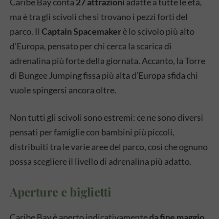
Caribe Bay conta
27 attrazioni
adatte a tutte le età,
ma è tra gli scivoli che si trovano i pezzi forti del
parco. Il
Captain Spacemaker
è lo scivolo più alto
d’Europa, pensato per chi cerca la scarica di
adrenalina più forte della giornata. Accanto, la Torre
di Bungee Jumping fissa più alta d’Europa sfida chi
vuole spingersi ancora oltre.
Non tutti gli scivoli sono estremi: ce ne sono diversi
pensati per famiglie con bambini più piccoli,
distribuiti tra le varie aree del parco, così che ognuno
possa scegliere il livello di adrenalina più adatto.
Aperture e biglietti
Caribe Bay è aperto indicativamente
da fine maggio