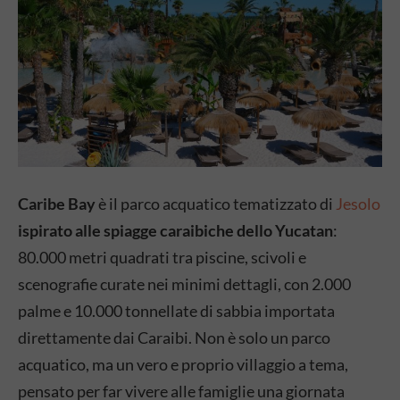
Car
ibe Bay
è il parco acquatico
tematizzato di
Jesolo
ispirato alle
spiagge caraibiche dello Yucatan
:
80.000 metri quadrati tra piscine,
scivoli e
scenografie curate nei minimi
dettagli, con 2.000
palme e 10.000
tonnellate di sabbia importata
direttamente dai Caraibi. Non è solo un
parco
acquatico, ma un vero e proprio
villaggio a tema,
pensato per far
vivere alle famiglie una giornata