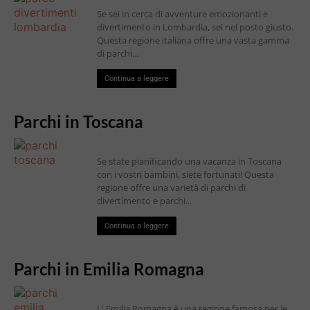
Se sei in cerca di avventure emozionanti e
divertimento in Lombardia, sei nel posto giusto.
Questa regione italiana offre una vasta gamma
di parchi...
Continua a leggere
Parchi in Toscana
Se state pianificando una vacanza in Toscana
con i vostri bambini, siete fortunati! Questa
regione offre una varietà di parchi di
divertimento e parchi...
Continua a leggere
Parchi in Emilia Romagna
L' Emilia Romagna è una regione famosa per le