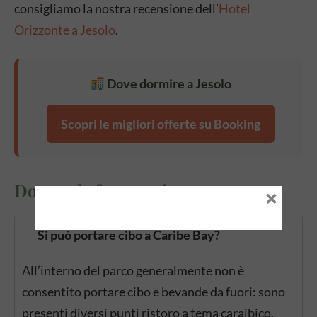
consigliamo la nostra recensione dell’
Hotel
Orizzonte a Jesolo
.
Dove dormire a Jesolo
Scopri le migliori offerte su Booking
Domande frequenti
×
Si può portare cibo a Caribe Bay?
All’interno del parco generalmente non è
consentito portare cibo e bevande da fuori: sono
presenti diversi punti ristoro a tema caraibico.