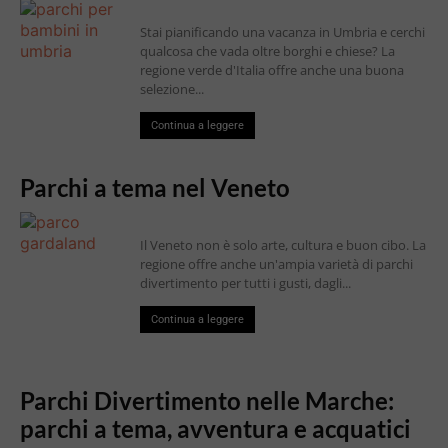
Stai pianificando una vacanza in Umbria e cerchi
qualcosa che vada oltre borghi e chiese? La
regione verde d'Italia offre anche una buona
selezione...
Continua a leggere
Parchi a tema nel Veneto
Il Veneto non è solo arte, cultura e buon cibo. La
regione offre anche un'ampia varietà di parchi
divertimento per tutti i gusti, dagli...
Continua a leggere
Parchi Divertimento nelle Marche:
parchi a tema, avventura e acquatici