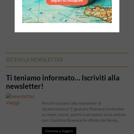
RICEVI LA NEWSLETTER
Ti teniamo informato… Iscriviti alla
newsletter!
Perchè iscriversi alla newsletter di
Quantomanca? E' gratuita Riceverai tante idee
su mete, musei, parchi e attrazioni dove andare
con i bambini Riceverai le offerte dei family...
Continua a leggere