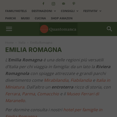
FAMILYHOTELS
DESTINAZIONI
CONSIGLI
FESTIVITA’
PARCHI
MUSEI
CUCINA
SHOP AMAZON
Home
Italia
Emilia Romagna
EMILIA ROMAGNA
L’
Emilia Romagna
è una delle regioni più versatili
d’Italia per chi viaggia in famiglia: da un lato la
Riviera
Romagnola
con spiagge attrezzate e grandi parchi
divertimento come
Mirabilandia
,
Fiabilandia
e
Italia in
Miniatura
. Dall’altro un
entroterra
ricco di storia, con
Ferrara
,
Parma
,
Comacchio
e il
Museo Ferrari di
Maranello
.
Per dormire consulta i nostri
hotel per famiglie in
Emilia Romagna
.