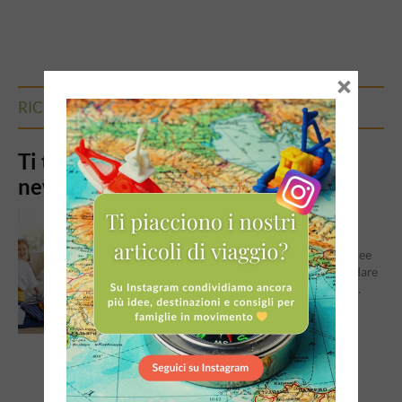
×
RICEVI LA NEWSLETTER
Ti teniamo informato… Iscriviti alla
newsletter!
Perchè iscriversi alla newsletter di
Quantomanca? E' gratuita Riceverai tante idee
su mete, musei, parchi e attrazioni dove andare
con i bambini Riceverai le offerte dei family...
Continua a leggere