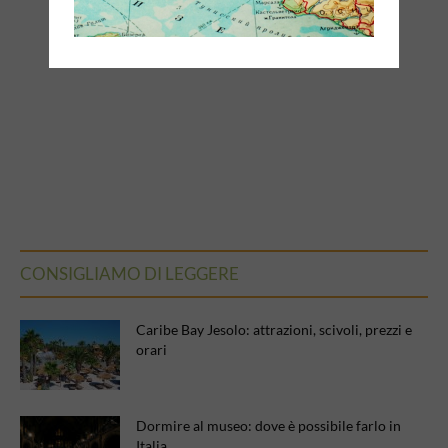
CONSIGLIAMO DI LEGGERE
Caribe Bay Jesolo: attrazioni, scivoli, prezzi e
orari
Dormire al museo: dove è possibile farlo in
Italia