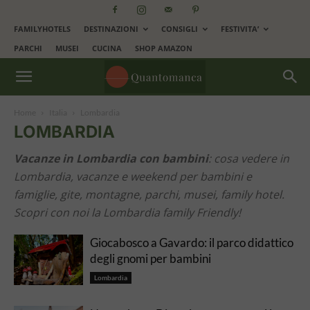
FAMILYHOTELS
DESTINAZIONI
CONSIGLI
FESTIVITA’
PARCHI
MUSEI
CUCINA
SHOP AMAZON
Home
Italia
Lombardia
LOMBARDIA
Vacanze in Lombardia con bambini
: cosa vedere in
Lombardia, vacanze e weekend per bambini e
famiglie, gite, montagne, parchi, musei, family hotel.
Scopri con noi la Lombardia family Friendly!
Giocabosco a Gavardo: il parco didattico
degli gnomi per bambini
Lombardia