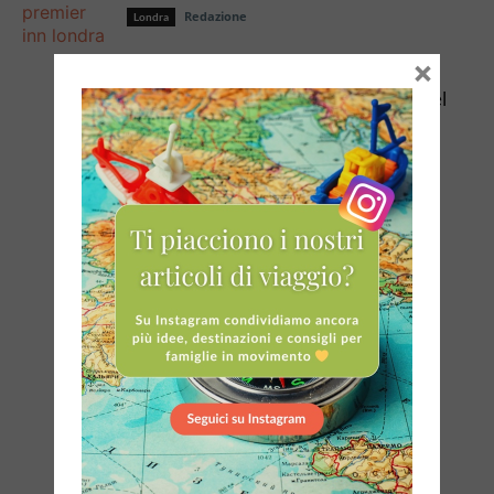
Redazione
Londra
×
Da Tripadvisor i 25 migliori Family hotel
del mondo per il 2025 (e 3...
Lucia
Hotel per bambini