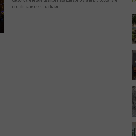
cattolica, e le sue usanze natalizie sono tra le più toccanti e
ritualistiche delle tradizioni...