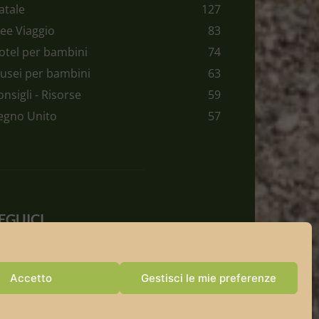
atale
127
dee Viaggio
83
otel per bambini
74
usei per bambini
63
onsigli - Risorse
59
egno Unito
57
EGUICI
Accetto
Gestisci le mie preferenze