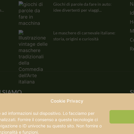
N
Giochi di parole da fare in auto:
...
idee divertenti per viaggi...
I
H
M
Le maschere di carnevale italiane:
storia, origini e curiosità
C
R
I SIAMO
S
Cookie Privacy
ntomanca nasce oltre vent'anni fa e cresce insieme
i viaggia. Oggi è un punto di riferimento per chi
d informazioni sul dispositivo. Lo facciamo per
il viaggio lento: famiglie, coppie, viaggiatori che
lizzati. Fornire il consenso a queste tecnologie ci
eriscono capire un posto piuttosto che
vigazione o ID univoche su questo sito. Non fornire o
sumarlo.
zionalità e funzioni.