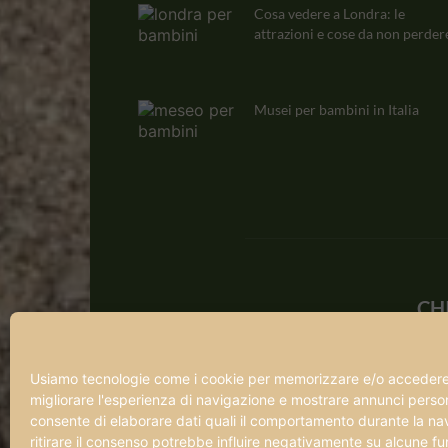
Cosa vedere a Londra: le
attrazioni e cose da non perdere
Musei per bambini in Italia
CH
Qua
a ch
Usiamo tecnologie come i cookie per memorizzare e/o accedere a
ama 
migliorare l'esperienza di navigazione e mostrare annunci persona
pref
consente di elaborare dati quali il comportamento durante la na
con
ritirare il consenso potrebbe influire negativamente su alcune fun