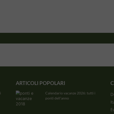
ARTICOLI POPOLARI
C
i
Calendario vacanze 2026: tutti i
D
ponti dell’anno
It
E