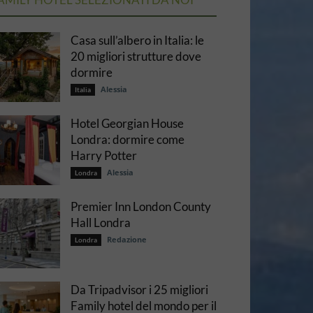
Casa sull’albero in Italia: le
20 migliori strutture dove
dormire
Alessia
Italia
Hotel Georgian House
Londra: dormire come
Harry Potter
Alessia
Londra
Premier Inn London County
Hall Londra
Redazione
Londra
Da Tripadvisor i 25 migliori
Family hotel del mondo per il