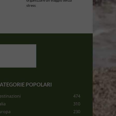
organizzare un viaggio senza
stress
ATEGORIE POPOLARI
estinazioni
474
alia
310
uropa
230