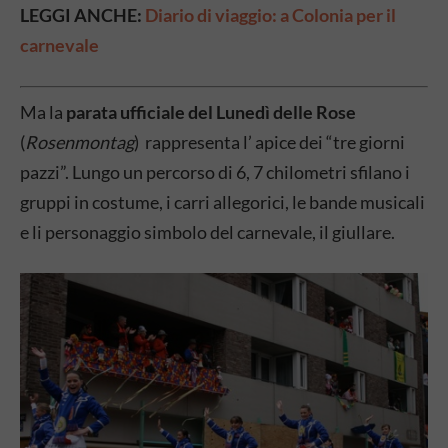
LEGGI ANCHE:
Diario di viaggio: a Colonia per il
carnevale
Ma la
parata ufficiale del Lunedì delle Rose
(
Rosenmontag
) rappresenta l’ apice dei “tre giorni
pazzi”. Lungo un percorso di 6, 7 chilometri sfilano i
gruppi in costume, i carri allegorici, le bande musicali
e li personaggio simbolo del carnevale, il giullare.