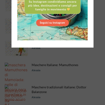
Alessia
Maschere tradizionali italiane: Gianduja
Alessia
Maschere tradizionali italiane: Stenterello
Alessia
Maschere Italiane: Mamuthones
Alessia
Maschere tradizionali italiane: Dottor
Balanzone
Alessia