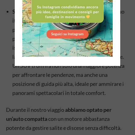
SUV o auto con motore potente:
Se invece il tuo
itinerario include salite ripide, come quelle che
portano al suggestivo
Pico do Arieiro
, uno dei
punti panoramici più alti dell’isola, o strade
isolate come quelle che attraversano la foresta
laurissilva, un’auto più potente è indispensabile.
Un SUV ti offrirà non solo una maggiore potenza
per affrontare le pendenze, ma anche una
posizione di guida più alta, ideale per ammirare i
panorami spettacolari in totale comfort.
Durante il nostro viaggio
abbiamo optato per
un’auto compatta
con un motore abbastanza
potente da gestire salite e discese senza difficoltà.