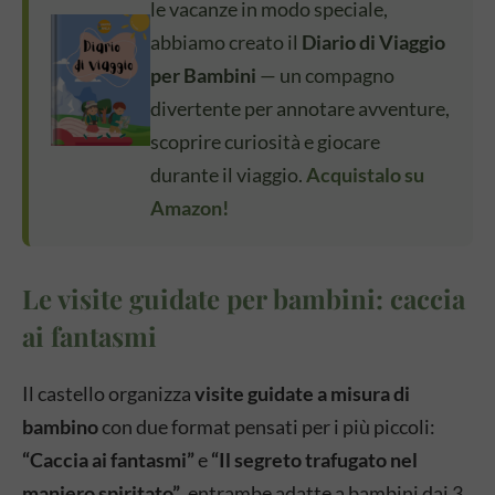
le vacanze in modo speciale,
abbiamo creato il
Diario di Viaggio
per Bambini
— un compagno
divertente per annotare avventure,
scoprire curiosità e giocare
durante il viaggio.
Acquistalo su
Amazon!
Le visite guidate per bambini: caccia
ai fantasmi
Il castello organizza
visite guidate a misura di
bambino
con due format pensati per i più piccoli:
“Caccia ai fantasmi”
e
“Il segreto trafugato nel
maniero spiritato”
, entrambe adatte a bambini dai 3