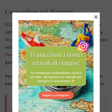
Cosa vedere nei dintorni
×
Il Castello di Rivalta si abbina bene a una giornata
nella zona piacentina. A pochi chilometri si trova la
Rocca Sanvitale di Fontanellato
— un’altra residenza
nobiliare con un celebre labirinto — e la città di
Parma
con i suoi
musei del cibo
e la tradizione
gastronomica che non ha eguali in Italia.
Per chi vuole esplorare di più l’
Emilia Romagna
con
bambini, trovi tutti i nostri articoli sulla regione qui.
Informazioni utili per visitare il
Castello di Rivalta