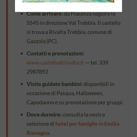
Come arrivare:
da Piacenza seguire la
SS45 in direzione Val Trebbia. Il castello
si trova a Rivalta Trebbia, comune di
Gazzola (PC).
Contatti e prenotazioni:
www.castellodirivalta.it
— tel. 339
2987892
Visite guidate bambini:
disponibili in
occasione di Pasqua, Halloween,
Capodanno e su prenotazione per gruppi.
Dove dormire:
consulta la nostra
selezione di
hotel per famiglie in Emilia
Romagna
.