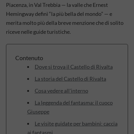
Piacenza, in Val Trebbia — la valle che Ernest
Hemingway definì “la più bella del mondo” — e
merita molto più della breve menzione che di solito
riceve nelle guide turistiche.
Contenuto
Dove si trova il Castello di Rivalta
La storia del Castello di Rivalta
Cosa vedere all'interno
La leggenda del fantasma: il cuoco
Giuseppe
Le visite guidate per bambini: caccia
ai fantasmi