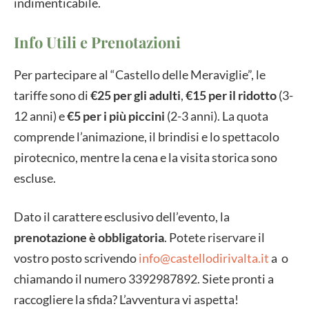
indimenticabile.
Info Utili e Prenotazioni
Per partecipare al “Castello delle Meraviglie”, le
tariffe sono di
€25 per gli adulti
,
€15 per il ridotto
(3-
12 anni) e
€5 per i più piccini
(2-3 anni). La quota
comprende l’animazione, il brindisi e lo spettacolo
pirotecnico, mentre la cena e la visita storica sono
escluse.
Dato il carattere esclusivo dell’evento, la
prenotazione è obbligatoria
. Potete riservare il
vostro posto scrivendo
info@castellodirivalta.it
a o
chiamando il numero 3392987892. Siete pronti a
raccogliere la sfida? L’avventura vi aspetta!