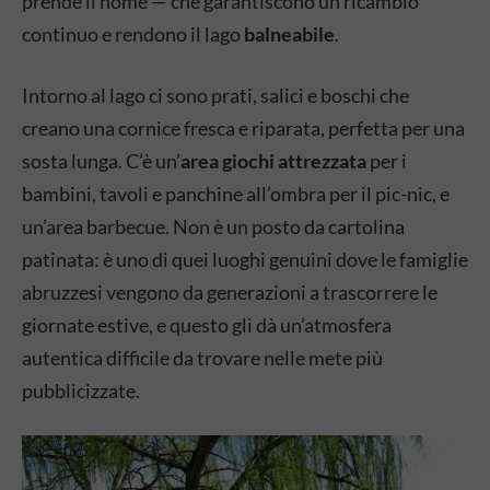
prende il nome — che garantiscono un ricambio
continuo e rendono il lago
balneabile
.
Intorno al lago ci sono prati, salici e boschi che
creano una cornice fresca e riparata, perfetta per una
sosta lunga. C’è un’
area giochi attrezzata
per i
bambini, tavoli e panchine all’ombra per il pic-nic, e
un’area barbecue. Non è un posto da cartolina
patinata: è uno di quei luoghi genuini dove le famiglie
abruzzesi vengono da generazioni a trascorrere le
giornate estive, e questo gli dà un’atmosfera
autentica difficile da trovare nelle mete più
pubblicizzate.