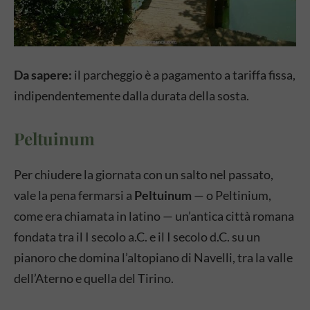
Da sapere:
il parcheggio è a pagamento a tariffa fissa,
indipendentemente dalla durata della sosta.
Peltuinum
Per chiudere la giornata con un salto nel passato,
vale la pena fermarsi a
Peltuinum
— o Peltinium,
come era chiamata in latino — un’antica città romana
fondata tra il I secolo a.C. e il I secolo d.C. su un
pianoro che domina l’altopiano di Navelli, tra la valle
dell’Aterno e quella del Tirino.