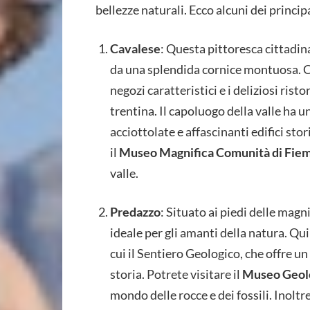
bellezze naturali. Ecco alcuni dei principa
Cavalese
: Questa pittoresca cittadina
da una splendida cornice montuosa. Ca
negozi caratteristici e i deliziosi ris
trentina. Il capoluogo della valle ha 
acciottolate e affascinanti edifici stor
il
Museo Magnifica Comunità di Fi
valle.
Predazzo
: Situato ai piedi delle mag
ideale per gli amanti della natura. Qui
cui il Sentiero Geologico, che offre u
storia. Potrete visitare il
Museo Geolo
mondo delle rocce e dei fossili. Inolt