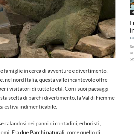
H
I
i
Lu
Se
un
Sc
e famiglie in cerca di avventure e divertimento.
, nel nord Italia, questa valle incantevole offre
r i visitatori di tutte le età. Con i suoi paesaggi
asta scelta di parchi divertimento, la Val di Fiemme
za estiva indimenticabile.
 calandosi nei panni di contadini, erboristi,
gnomi. Fra
due Parchi naturali
, come quello di