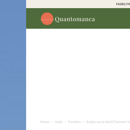
FAMILYH
Quantomanca
Home
Italia
Trentino
Esplorare la Val di Fiemme: Va