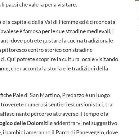
li paesi che vale la pena visitare:
 è la capitale della Val di Fiemme ed è circondata
valese è famosa per le sue stradine medievali, i
toranti dove potrete gustare la cucina tradizionale
un pittoresco centro storico con stradine
ici. Qui potrete scoprire la cultura locale visitando
emme
, che racconta la storia e le tradizioni della
nifiche Pale di San Martino, Predazzo è un luogo
 troverete numerosi sentieri escursionistici, tra
n affascinante percorso attraverso il tempo e la
gico delle Dolomiti
e addentrarvi nel suggestivo
re, i bambini ameranno il Parco di Paneveggio, dove