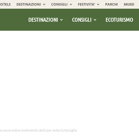
OTELS
DESTINAZIONI
CONSIGLI
FESTIVITA’
PARCHI
MUSEI
DESTINAZIONI
CONSIGLI
ECOTURISMO
canze estive indimenticabili per tutta la famiglia