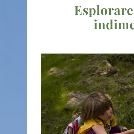
Esplorare
indime