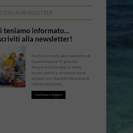
ICEVI LA NEWSLETTER
i teniamo informato…
scriviti alla newsletter!
Perchè iscriversi alla newsletter di
Quantomanca? E' gratuita
Riceverai tante idee su mete,
musei, parchi e attrazioni dove
andare con i bambini Riceverai le
offerte dei family...
Continua a leggere