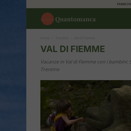
FAMILYH
Quantomanca
Home
Trentino
Val di Fiemme
VAL DI FIEMME
Vacanze in Val di Fiemme con i bambini: Sc
Trentino