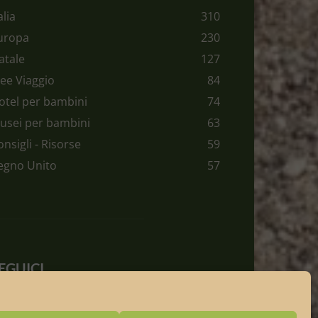
alia
310
uropa
230
atale
127
dee Viaggio
84
otel per bambini
74
usei per bambini
63
onsigli - Risorse
59
egno Unito
57
EGUICI