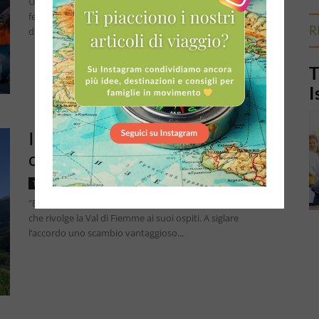
Una vacanza diversa vi aspetta in Val di Fiemme dall'1 all' 8
febbraio 2018 ZECCHINO D' ORO SULLA NEVE Lo Zecchino
R
d'Oro sbarca in Trentino per...
T
I
In Val di Fiemme la vacanza
costa meno con le Guest Card
Alessia
Trentino
“Eco-sostieni i nostri ecosistemi”. È l’invito a chiare lettere
che rivolge la Val di Fiemme ai suoi ospiti. A siglare
l’accordo uno scambio vantaggioso...