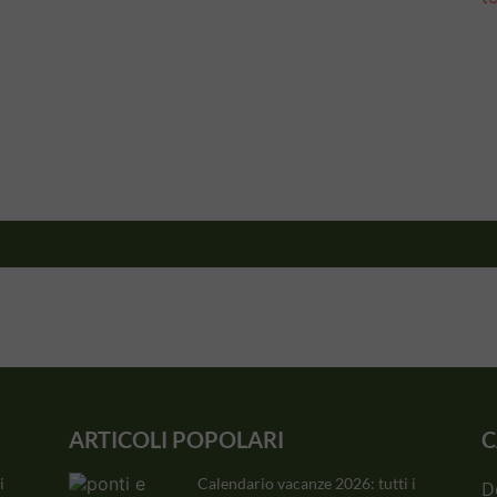
ARTICOLI POPOLARI
C
i
Calendario vacanze 2026: tutti i
D