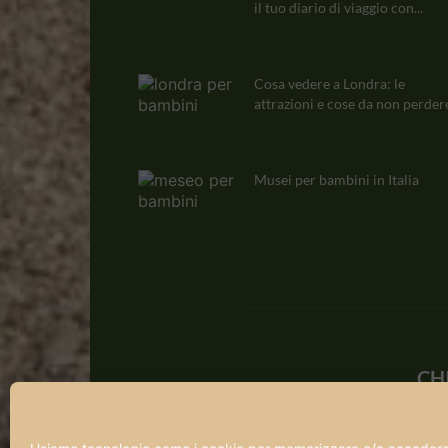
il tuo diario di viaggio con...
Cosa vedere a Londra: le
attrazioni e cose da non perdere
Musei per bambini in Italia
CH
Qua
a ch