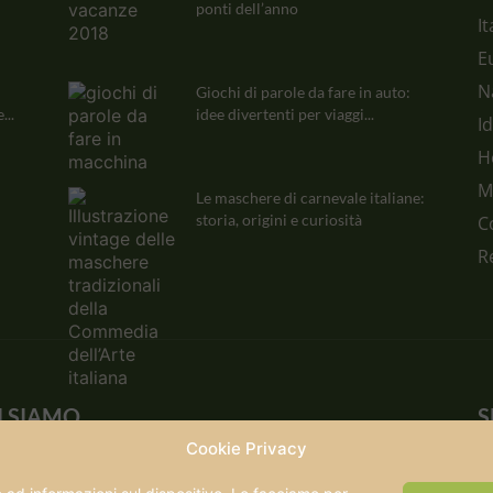
ponti dell’anno
It
E
N
Giochi di parole da fare in auto:
...
idee divertenti per viaggi...
I
H
M
Le maschere di carnevale italiane:
storia, origini e curiosità
C
R
I SIAMO
S
Cookie Privacy
ntomanca nasce oltre vent'anni fa e cresce insieme
i viaggia. Oggi è un punto di riferimento per chi