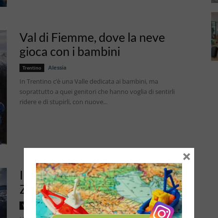
Val di Fiemme, dove la neve
gioca con i bambini
Alessia
Trentino
In Trentino c’è una Valle dedicata ai bambini, ma
soprattutto a quei genitori che hanno voglia di sentirli
ridere e di stupirli, con nuove...
×
In Val di Fiemme con lo
Zecchino d’ oro
Alessia
Val di Fiemme