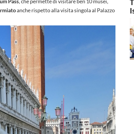
eum Pass
, che permette di visitare ben 10 musei,
T
I
armiato
anche rispetto alla visita singola al Palazzo