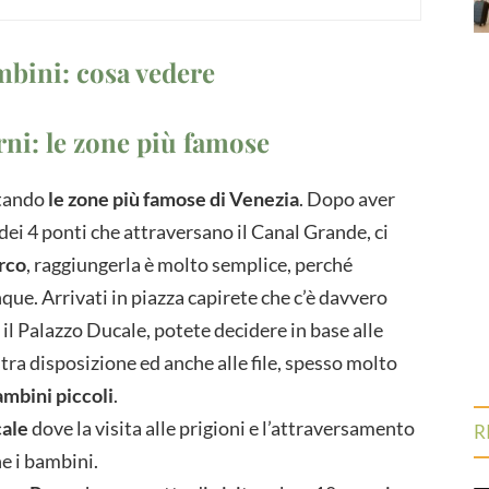
mbini: cosa vedere
rni: le zone più famose
itando
le zone più famose di Venezia
. Dopo aver
 dei 4 ponti che attraversano il Canal Grande, ci
rco
, raggiungerla è molto semplice, perché
ue. Arrivati in piazza capirete che c’è davvero
, il Palazzo Ducale, potete decidere in base alle
tra disposizione ed anche alle file, spesso molto
mbini piccoli
.
cale
dove la visita alle prigioni e l’attraversamento
R
he i bambini.