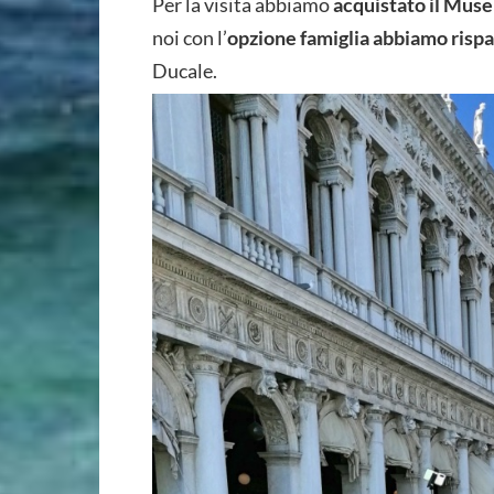
Per la visita abbiamo
acquistato il Mus
noi con l’
opzione famiglia abbiamo risp
Ducale.