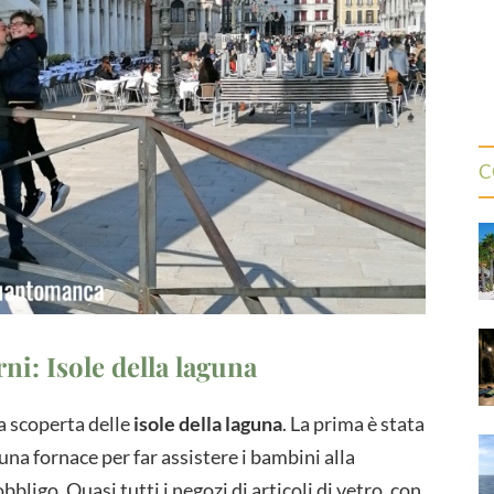
C
ni: Isole della laguna
a scoperta delle
isole della laguna
. La prima è stata
n una fornace per far assistere i bambini alla
bligo. Quasi tutti i negozi di articoli di vetro, con