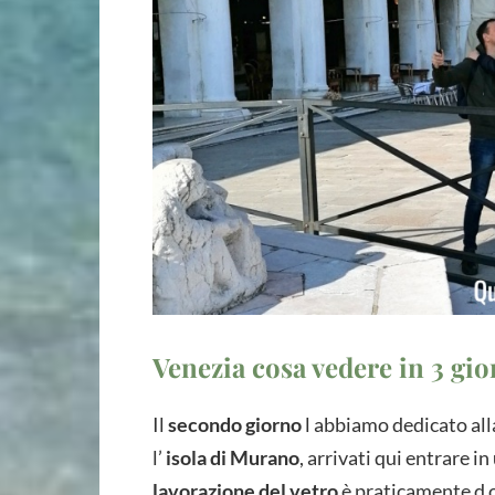
Venezia cosa vedere in 3 gior
Il
secondo giorno
l abbiamo dedicato all
l’
isola di Murano
, arrivati qui entrare i
lavorazione del vetro
è praticamente d ob