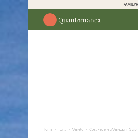
FAMILYH
Quantomanca
Home
Italia
Veneto
Cosa vedere a Venezia in 3 gio