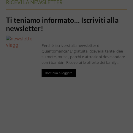
RICEVI LA NEWSLETTER
Ti teniamo informato… Iscriviti alla
newsletter!
Perchè iscriversi alla newsletter di
Quantomanca? E' gratuita Riceverai tante idee
su mete, musei, parchi e attrazioni dove andare
con i bambini Riceverai le offerte dei family...
Continua a leggere