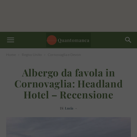
Home
Regno Unito
Cornovaglia e Devon
Albergo da favola in
Cornovaglia: Headland
Hotel – Recensione
Di
Lucia
-