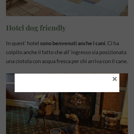
Hotel dog friendly
In quest’ hotel
sono benvenuti anche i cani
. Ci ha
colpito anche il fatto che all’ ingresso sia posizionata
una ciotola con acqua fresca per chi arriva con il cane.
×