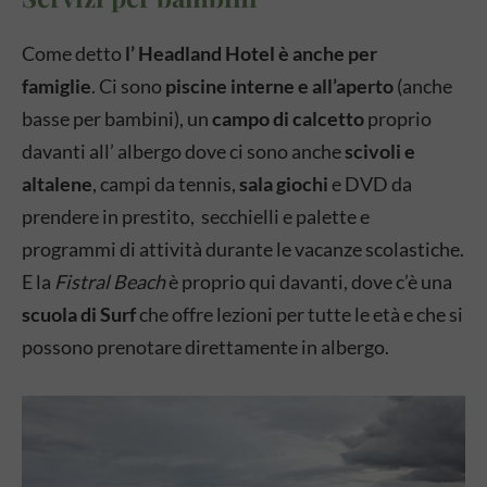
Come detto
l’ Headland Hotel è anche per
famiglie
. Ci sono
piscine interne e all’aperto
(anche
basse per bambini), un
campo di calcetto
proprio
davanti all’ albergo dove ci sono anche
scivoli e
altalene
, campi da tennis,
sala giochi
e DVD da
prendere in prestito, secchielli e palette e
programmi di attività durante le vacanze scolastiche.
E la
Fistral Beach
è proprio qui davanti, dove c’è una
scuola di Surf
che offre lezioni per tutte le età e che si
possono prenotare direttamente in albergo.