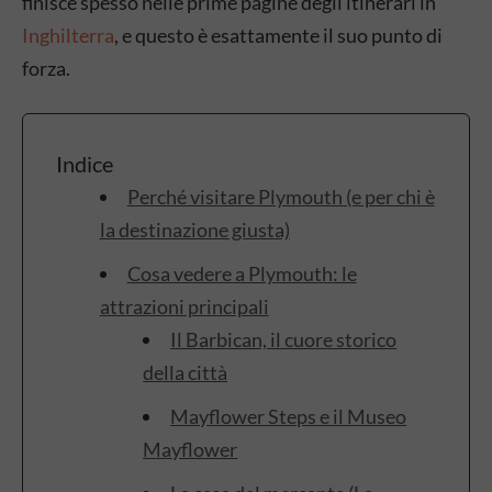
finisce spesso nelle prime pagine degli itinerari in
Inghilterra
, e questo è esattamente il suo punto di
forza.
Indice
Perché visitare Plymouth (e per chi è
la destinazione giusta)
Cosa vedere a Plymouth: le
attrazioni principali
Il Barbican, il cuore storico
della città
Mayflower Steps e il Museo
Mayflower