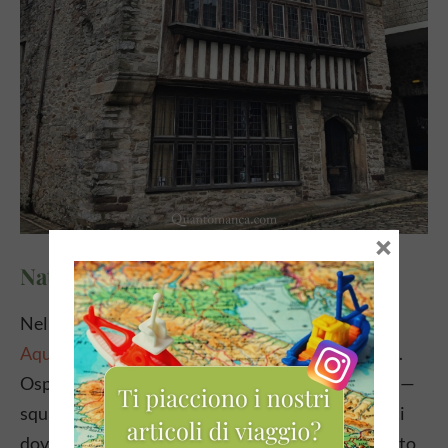
×
National Marine Aquarium
Nel Barbican si trova anche il
National Marine
Aquarium
, il più grande acquario del Regno Unito.
Ospita una straordinaria varietà di specie marine —
squali, razze, e molto altro — ed è uno di quei posti
dove anche chi non è particolarmente appassionato