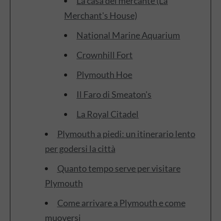
La casa del mercante (La
Merchant's House)
National Marine Aquarium
Crownhill Fort
Plymouth Hoe
Il Faro di Smeaton's
La Royal Citadel
Plymouth a piedi: un itinerario lento
per godersi la città
Quanto tempo serve per visitare
Plymouth
Come arrivare a Plymouth e come
muoversi