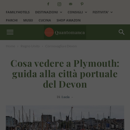
FAMILYHOTELS
DESTINAZIONI
CONSIGLI
FESTIVITA’
PARCHI
MUSEI
CUCINA
SHOP AMAZON
Home
Regno Unito
Cornovaglia e Devon
Cosa vedere a Plymouth:
guida alla città portuale
del Devon
Di
Lucia
-