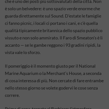
che è uno dei posti più sottovalutati della città. Non
è solo un belvedere: è uno spazio verde enorme che
guarda direttamente sul Sound. D’estate le famiglie
ci fanno picnic, i locali ci portano i cani, e c’è quella
qualità tipicamente britannica dello spazio pubblico
vissuto e non solo ammirato. Il Faro di Smeaton’s è lì
accanto — se le gambe reggono i 93 gradini ripidi, la
vista vale lo sforzo.
Il pomeriggio è il momento giusto per il National
Marine Aquarium o la Merchant’s House, a seconda
di cosa interessa di più. Non cercate di fare entrambe
nello stesso giorno se volete godervi le cose senza
correre.
Prima di cena, tornate al Barbican: l’atmosfera