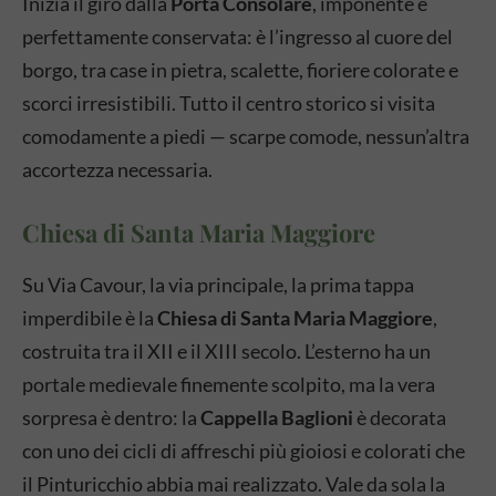
Inizia il giro dalla
Porta Consolare
, imponente e
perfettamente conservata: è l’ingresso al cuore del
borgo, tra case in pietra, scalette, fioriere colorate e
scorci irresistibili. Tutto il centro storico si visita
comodamente a piedi — scarpe comode, nessun’altra
accortezza necessaria.
Chiesa di Santa Maria Maggiore
Su Via Cavour, la via principale, la prima tappa
imperdibile è la
Chiesa di Santa Maria Maggiore
,
costruita tra il XII e il XIII secolo. L’esterno ha un
portale medievale finemente scolpito, ma la vera
sorpresa è dentro: la
Cappella Baglioni
è decorata
con uno dei cicli di affreschi più gioiosi e colorati che
il Pinturicchio abbia mai realizzato. Vale da sola la