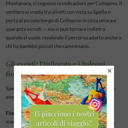
Montanara, si seguono le indicazioni per Collepino. Il
sentiero si snoda tra uliveti con vista su Spello e
porta al piccolo borgo di Collepino in circa un’ora e
quaranta minuti — ma si può tornare indietro
quando si vuole, rendendo il percorso adatto anche a
chi ha bambini piccoli che camminano.
Gli eventi: l’Infiorata e i balconi
×
fioriti
Spello si trasforma in primavera ed estate con due
eventi che ne amplificano la bellezza già notevole.
Finestre, Balconi e Vicoli Fioriti
è una
manifestazione che decora tutto il borgo con fiori,