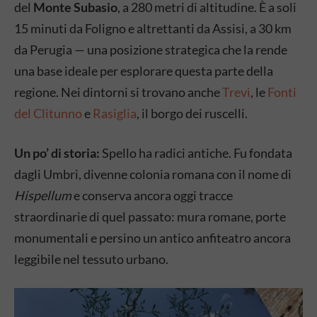
del
Monte Subasio
, a 280 metri di altitudine. È a soli
15 minuti da Foligno e altrettanti da Assisi, a 30 km
da Perugia — una posizione strategica che la rende
una base ideale per esplorare questa parte della
regione. Nei dintorni si trovano anche
Trevi
, le
Fonti
del Clitunno
e
Rasiglia
, il borgo dei ruscelli.
Un po’ di storia:
Spello ha radici antiche. Fu fondata
dagli Umbri, divenne colonia romana con il nome di
Hispellum
e conserva ancora oggi tracce
straordinarie di quel passato: mura romane, porte
monumentali e persino un antico anfiteatro ancora
leggibile nel tessuto urbano.