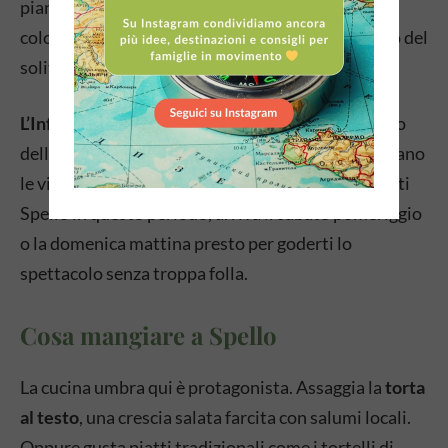
piante e composizioni creative — un’esplosione di
colori che rende ogni vicolo ancora più fotogenico del
solito.
L’Infiorata del Corpus Domini
è l’evento più atteso
dell’anno: tappeti floreali realizzati a mano decorano
le vie del centro storico per la processione. Se visiti
Spello in questo periodo, arriva il sabato pomeriggio
o la domenica mattina presto per goderti lo
spettacolo senza troppa folla.
Cosa mangiare a Spello
La cucina umbra qui è protagonista. Assaggia la
torta
al testo
, una crescia salata farcita con salumi locali.
Oppure gusta piatti tradizionali come i tortelli di