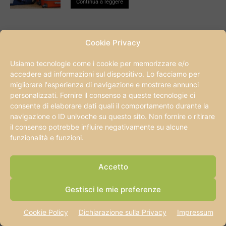
Continua a leggere
Cookie Privacy
Usiamo tecnologie come i cookie per memorizzare e/o
accedere ad informazioni sul dispositivo. Lo facciamo per
migliorare l'esperienza di navigazione e mostrare annunci
personalizzati. Fornire il consenso a queste tecnologie ci
consente di elaborare dati quali il comportamento durante la
navigazione o ID univoche su questo sito. Non fornire o ritirare
il consenso potrebbe influire negativamente su alcune
funzionalità e funzioni.
Accetto
CONSIGLIAMO DI LEGGERE
Gestisci le mie preferenze
Cookie Policy
Dichiarazione sulla Privacy
Impressum
Caribe Bay Jesolo: attrazioni, scivoli, prezzi e
orari