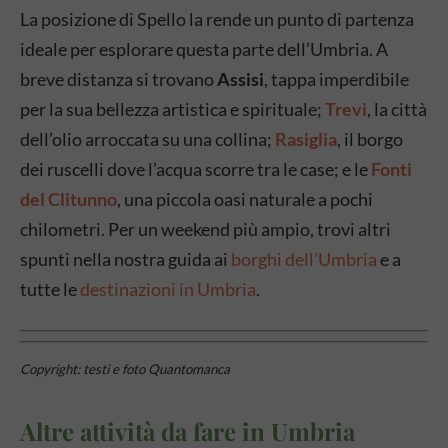
La posizione di Spello la rende un punto di partenza
ideale per esplorare questa parte dell’Umbria. A
breve distanza si trovano
Assisi
, tappa imperdibile
per la sua bellezza artistica e spirituale;
Trevi
, la città
dell’olio arroccata su una collina;
Rasiglia
, il borgo
dei ruscelli dove l’acqua scorre tra le case; e le
Fonti
del Clitunno
, una piccola oasi naturale a pochi
chilometri. Per un weekend più ampio, trovi altri
spunti nella nostra guida ai
borghi dell’Umbria
e a
tutte le
destinazioni in Umbria
.
Copyright: testi e foto Quantomanca
Altre attività da fare in Umbria