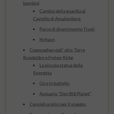
bambini
Cambio della guardia al
Castello di Amalienborg
Parco di divertimento Tivoli
Nyhavn
Copenaghen dall' alto: Torre
Rundetårn e Frelser Kirke
La piccola statua della
Sirenetta
Giro in battello
Acquario "Den Blå Planet"
Consigli pratici per il viaggio: