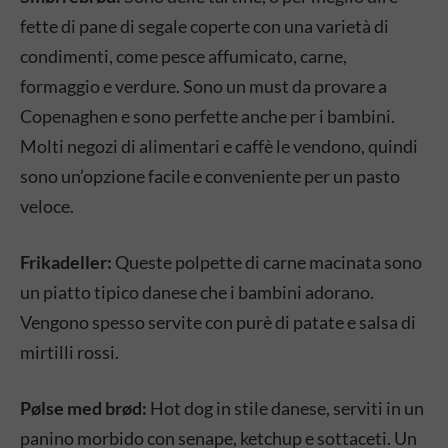
fette di pane di segale coperte con una varietà di
condimenti, come pesce affumicato, carne,
formaggio e verdure. Sono un must da provare a
Copenaghen e sono perfette anche per i bambini.
Molti negozi di alimentari e caffè le vendono, quindi
sono un’opzione facile e conveniente per un pasto
veloce.
Frikadeller:
Queste polpette di carne macinata sono
un piatto tipico danese che i bambini adorano.
Vengono spesso servite con purè di patate e salsa di
mirtilli rossi.
Pølse med brød:
Hot dog in stile danese, serviti in un
panino morbido con senape, ketchup e sottaceti. Un