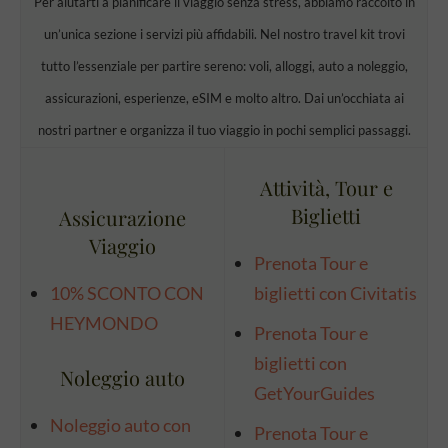
Per aiutarti a pianificare il viaggio senza stress, abbiamo raccolto in
un’unica sezione i servizi più affidabili. Nel nostro travel kit trovi
tutto l’essenziale per partire sereno: voli, alloggi, auto a noleggio,
assicurazioni, esperienze, eSIM e molto altro. Dai un’occhiata ai
nostri partner e organizza il tuo viaggio in pochi semplici passaggi.
Attività, Tour e
Biglietti
Assicurazione
Viaggio
Prenota Tour e
10% SCONTO CON
biglietti con Civitatis
HEYMONDO
Prenota Tour e
biglietti con
Noleggio auto
GetYourGuides
Noleggio auto con
Prenota Tour e