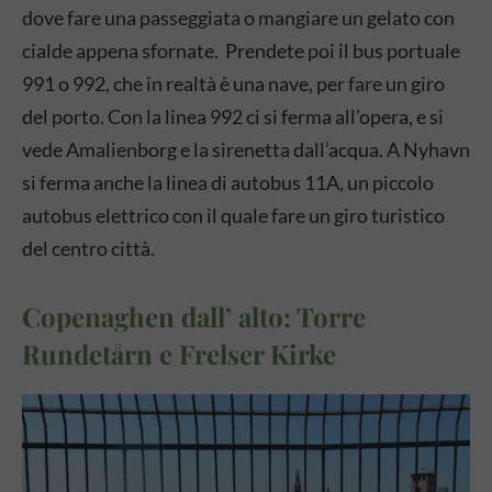
dove fare una passeggiata o mangiare un gelato con
cialde appena sfornate. Prendete poi il bus portuale
991 o 992, che in realtà è una nave, per fare un giro
del porto. Con la linea 992 ci si ferma all’opera, e si
vede Amalienborg e la sirenetta dall’acqua. A Nyhavn
si ferma anche la linea di autobus 11A, un piccolo
autobus elettrico con il quale fare un giro turistico
del centro città.
Copenaghen dall’ alto: Torre
Rundetårn e Frelser Kirke