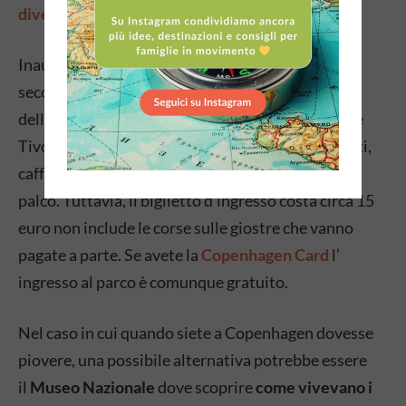
divertimento di Tivoli
.
Inaugurato nel 1843, il parco divertimenti è il
secondo più antico del mondo. Si trova nel centro
della città, accanto al municipio. Oltre alle giostre
Tivoli comprende dei bellissimi giardini, ristoranti,
caffetterie, bar, snack bar, una sala concerti e un
palco. Tuttavia, il biglietto d’ingresso costa circa 15
euro non include le corse sulle giostre che vanno
pagate a parte. Se avete la
Copenhagen Card
l’
ingresso al parco è comunque gratuito.
Nel caso in cui quando siete a Copenhagen dovesse
piovere, una possibile alternativa potrebbe essere
il
Museo Nazionale
dove scoprire
come vivevano i