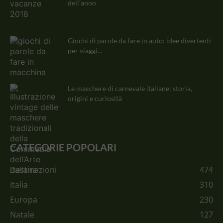
dell’anno
Giochi di parole da fare in auto: idee divertenti
per viaggi...
Le maschere di carnevale italiane: storia,
origini e curiosità
CATEGORIE POPOLARI
Destinazioni
474
Italia
310
Europa
230
Natale
127