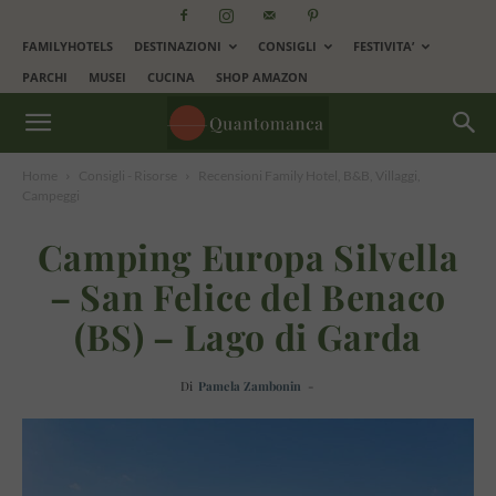
FAMILYHOTELS
DESTINAZIONI
CONSIGLI
FESTIVITA’
PARCHI
MUSEI
CUCINA
SHOP AMAZON
Home
Consigli - Risorse
Recensioni Family Hotel, B&B, Villaggi,
Campeggi
Camping Europa Silvella
– San Felice del Benaco
(BS) – Lago di Garda
Di
Pamela Zambonin
-