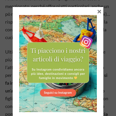
menzionato, perché offre piatti particolari, anche un
×
pò ricercati, accanto ai classici (pizza e menù bimbi)…
rispecchia un po’ lo stile del posto, come vi dicevo la
coniugazione tra stile e semplicità. E soprattutto la
cucina è molto buona
Ultima cosa, che ho lasciato alla fine perché è tra le
più importanti e merita di essere ricordata:
l’atteggiamento di Andrea, gentile e appassionato
per il suo lavoro, si rispecchia in tutto
lo staff, che si
fa in quattro per esaudire ogni richiesta, e crea
un’atmosfera quasi familiare
…vi dico solo che mio
figlio, un tipino un pò diffidente che in genere se non
conosce le situazioni le evita, ha passato un intero
pomeriggio senza di noi partecipando ad una
caccia