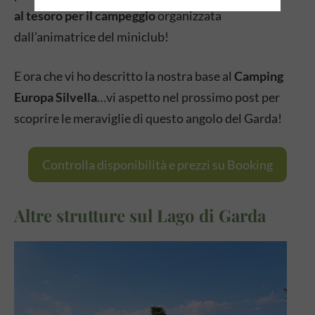
al tesoro per il campeggio
organizzata
dall’animatrice del miniclub!
E ora che vi ho descritto la nostra base al
Camping
Europa Silvella
…vi aspetto nel prossimo post per
scoprire le meraviglie di questo angolo del Garda!
Controlla disponibilità e prezzi su Booking
Altre strutture sul Lago di Garda