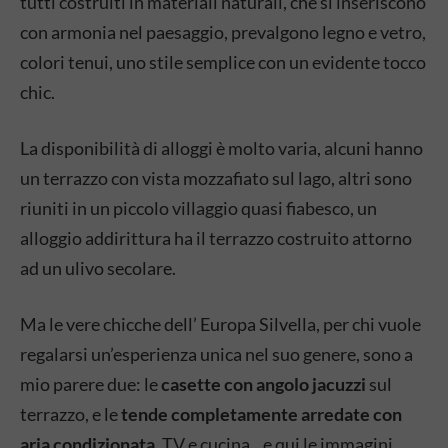
tutti costruiti in materiali naturali, che si inseriscono
con armonia nel paesaggio, prevalgono legno e vetro,
colori tenui, uno stile semplice con un evidente tocco
chic.
La disponibilità di alloggi è molto varia, alcuni hanno
un terrazzo con vista mozzafiato sul lago, altri sono
riuniti in un piccolo villaggio quasi fiabesco, un
alloggio addirittura ha il terrazzo costruito attorno
ad un ulivo secolare.
Ma le vere chicche dell’ Europa Silvella, per chi vuole
regalarsi un’esperienza unica nel suo genere, sono a
mio parere due: le
casette con angolo jacuzzi
sul
terrazzo, e le
tende completamente arredate con
aria condizionata
, TV e cucina…e qui le immagini