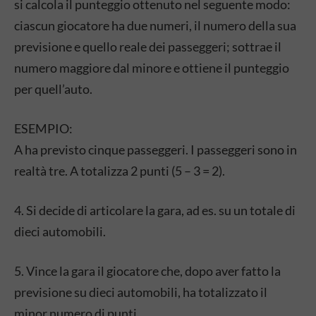
si calcola il punteggio ottenuto nel seguente modo:
ciascun giocatore ha due numeri, il numero della sua
previsione e quello reale dei passeggeri; sottrae il
numero maggiore dal minore e ottiene il punteggio
per quell’auto.
ESEMPIO:
A ha previsto cinque passeggeri. I passeggeri sono in
realtà tre. A totalizza 2 punti (5 – 3 = 2).
4. Si decide di articolare la gara, ad es. su un totale di
dieci automobili.
5. Vince la gara il giocatore che, dopo aver fatto la
previsione su dieci automobili, ha totalizzato il
minor numero di punti.