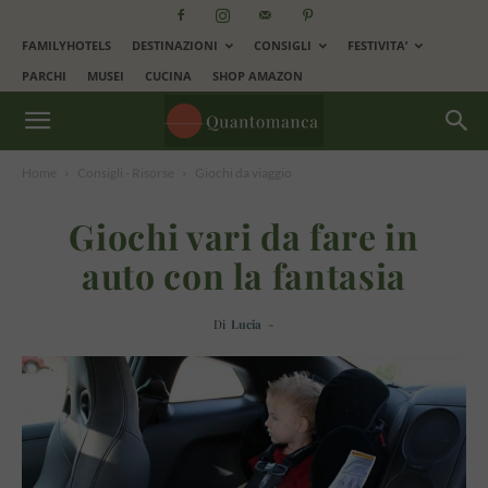
FAMILYHOTELS
DESTINAZIONI
CONSIGLI
FESTIVITA’
PARCHI
MUSEI
CUCINA
SHOP AMAZON
Home
Consigli - Risorse
Giochi da viaggio
Giochi vari da fare in
auto con la fantasia
Di
Lucia
-