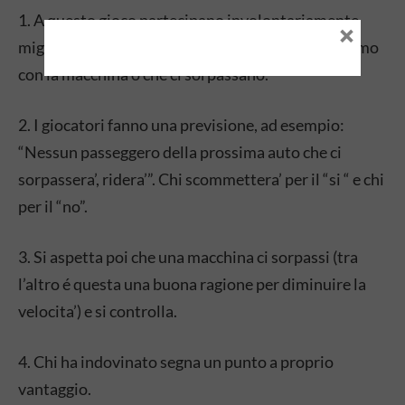
1. A questo gioco partecipano involontariamente
×
migliaia di automobilisti, tutti quelli che incrociamo
con la macchina o che ci sorpassano.
2. I giocatori fanno una previsione, ad esempio:
“Nessun passeggero della prossima auto che ci
sorpassera’, ridera’”. Chi scommettera’ per il “si “ e chi
per il “no”.
3. Si aspetta poi che una macchina ci sorpassi (tra
l’altro é questa una buona ragione per diminuire la
velocita’) e si controlla.
4. Chi ha indovinato segna un punto a proprio
vantaggio.