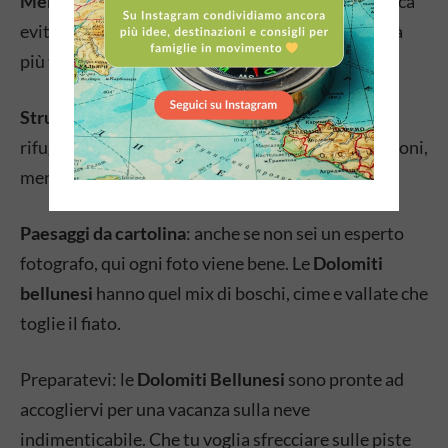
Meno caos
: sciare sulle Dolomiti bellunesi significa
evitare le code infinite degli impianti delle località
più turistiche. Weekend compresi.
Strutture family-friendly
: hotel, appartamenti e
rifugi qui sono abituati alle famiglie. Trovi seggioloni,
menu bambini, possibilità di scaldare pappe.
Paesaggi da cartolina
: anche se non sei un esperto
fotografo, qui ogni foto viene bene. Le
Dolomiti
bellunesi
hanno quel mix di boschi, cime e vallate che
toglie il fiato.
Preparatevi: le
Dolomiti Bellunesi
sono pronte ad
accogliervi per una vacanza sulla neve
indimenticabile. Che tu voglia sfrecciare sulle piste