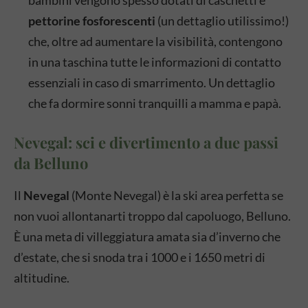
bambini vengono spesso dotati di caschetti e
pettorine fosforescenti
(un dettaglio utilissimo!)
che, oltre ad aumentare la visibilità, contengono
in una taschina tutte le informazioni di contatto
essenziali in caso di smarrimento. Un dettaglio
che fa dormire sonni tranquilli a mamma e papà.
Nevegal: sci e divertimento a due passi
da Belluno
Il
Nevegal
(Monte Nevegal) è la ski area perfetta se
non vuoi allontanarti troppo dal capoluogo, Belluno.
È una meta di villeggiatura amata sia d’inverno che
d’estate, che si snoda tra i 1000 e i 1650 metri di
altitudine.