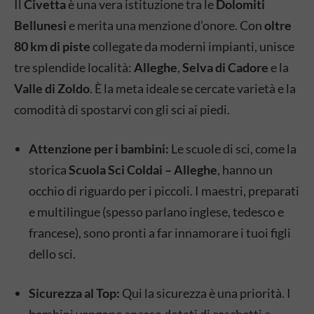
Il
Civetta
è una vera istituzione tra le
Dolomiti
Bellunesi
e merita una menzione d’onore. Con
oltre
80 km di piste
collegate da moderni impianti, unisce
tre splendide località:
Alleghe
,
Selva di Cadore
e la
Valle di Zoldo
. È la meta ideale se cercate varietà e la
comodità di spostarvi con gli sci ai piedi.
Attenzione per i bambini:
Le scuole di sci, come la
storica
Scuola Sci Coldai – Alleghe
, hanno un
occhio di riguardo per i piccoli. I maestri, preparati
e multilingue (spesso parlano inglese, tedesco e
francese), sono pronti a far innamorare i tuoi figli
dello sci.
Sicurezza al Top:
Qui la sicurezza è una priorità. I