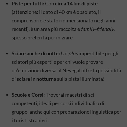
Piste per tutti:
Con
circa 14 km di piste
(attenzione: il dato di 40 km è obsoleto, il
comprensorio è stato ridimensionato negli anni
recenti), è un’area più raccolta e
family-friendly
,
spesso preferita per iniziare.
Sciare anche di notte:
Un
plus
imperdibile per gli
sciatori più esperti e per chi vuole provare
un’emozione diversa: il Nevegal offre la possibilità
di
sciare in notturna
sulla pista illuminata!
Scuole e Corsi:
Troverai maestri di sci
competenti, ideali per corsi individuali o di
gruppo, anche qui con preparazione linguistica per
i turisti stranieri.