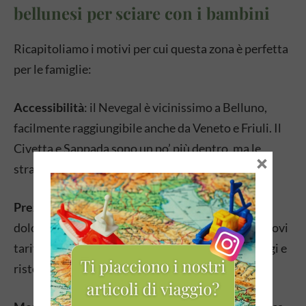
bellunesi per sciare con i bambini
Ricapitoliamo i motivi per cui questa zona è perfetta
per le famiglie:
Accessibilità
: il Nevegal è vicinissimo a Belluno,
facilmente raggiungibile anche da Veneto e Friuli. Il
Civetta e Sappada sono un po’ più dentro, ma le
×
strade sono ben tenute.
Prezzi più umani
: rispetto ad altre località
dolomitiche super blasonate (tipo Cortina), qui trovi
tariffe più accessibili sia per skipass che per alloggi e
ristoranti.