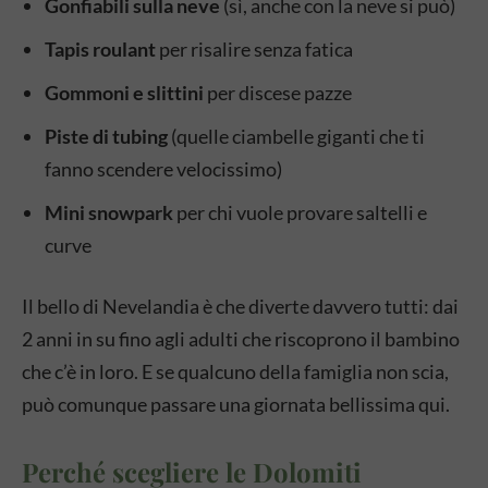
Gonfiabili sulla neve
(sì, anche con la neve si può)
Tapis roulant
per risalire senza fatica
Gommoni e slittini
per discese pazze
Piste di tubing
(quelle ciambelle giganti che ti
fanno scendere velocissimo)
Mini snowpark
per chi vuole provare saltelli e
curve
Il bello di Nevelandia è che diverte davvero tutti: dai
2 anni in su fino agli adulti che riscoprono il bambino
che c’è in loro. E se qualcuno della famiglia non scia,
può comunque passare una giornata bellissima qui.
Perché scegliere le Dolomiti