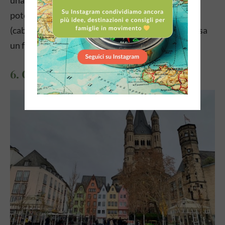
una prospettiva unica, divertente e avventurosa,
potete portare i bambini sulla
Koelner Seilbahn
(cabinovia ), l’unica funivia d’Europa che attraversa
un fiume.
6. Città vecchia di Colonia