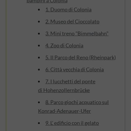
bambini a Colonia
1. Duomo di Colonia
2. Museo del Cioccolato
3. Mini treno "Bimmelbahn"
4. Zoo di Colonia
5. Il Parco del Reno (Rheinpark)
6. Città vecchia di Colonia
7. I lucchetti del ponte
di Hohenzollernbrücke
8. Parco giochi acquatico sul
Konrad-Adenauer-Ufer
9. L' edificio con il gelato