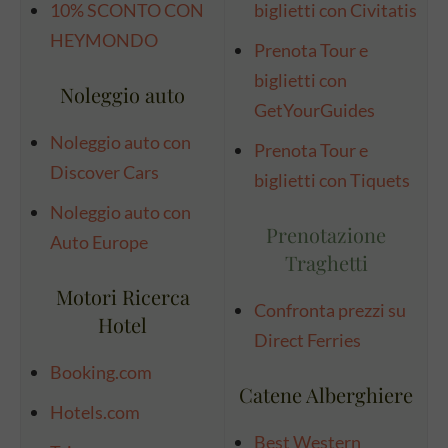
10% SCONTO CON
biglietti con Civitatis
HEYMONDO
Prenota Tour e
biglietti con
Noleggio auto
GetYourGuides
Noleggio auto con
Prenota Tour e
Discover Cars
biglietti con Tiquets
Noleggio auto con
Prenotazione
Auto Europe
Traghetti
Motori Ricerca
Confronta prezzi su
Hotel
Direct Ferries
Booking.com
Catene Alberghiere
Hotels.com
Best Western