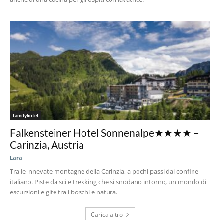
familyhotel
Falkensteiner Hotel Sonnenalpe★★★★ –
Carinzia, Austria
Lara
Tra le innevate montagne della Carinzia, a pochi passi dal confine
italiano. Piste da sci e trekking che si snodano intorno, un mondo di
escursioni e gite tra i boschi e natura.
Carica altro