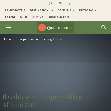
FAMILYHOTELS
DESTINAZIONI
CONSIGLI
FESTIVITA’
PARCHI
MUSEI
CUCINA
SHOP AMAZON
Home
Hotel per bambini
villaggi turistici
Il Gabbiano Camping Village –
Albinia (GR)