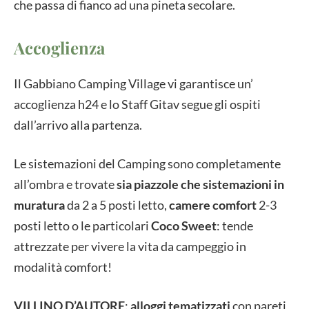
che passa di fianco ad una pineta secolare.
Accoglienza
Il Gabbiano Camping Village vi garantisce un’
accoglienza h24 e lo Staff Gitav segue gli ospiti
dall’arrivo alla partenza.
Le sistemazioni del Camping sono completamente
all’ombra e trovate
sia piazzole che sistemazioni in
muratura
da 2 a 5 posti letto,
camere comfort
2-3
posti letto o le particolari
Coco Sweet
: tende
attrezzate per vivere la vita da campeggio in
modalità comfort!
VILLINO D’AUTORE
:
alloggi tematizzati
con pareti