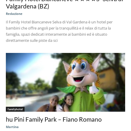
Valgardena (BZ)
Redazione
Il Family Hotel Biancaneve Selva di Val Gardena è un hotel per
bambini che offre angoli per la tranquillità e il relax di tutta la
famiglia, spazi dedicati interamente ai bambini ed è situato
direttamente sulle piste da sci
familyhotel
hu Pini Family Park – Fiano Romano
Martina