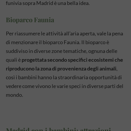
funivia sopra Madrid è una bella idea.
Bioparco Faunia
Per riassumere le attività all’aria aperta, vale la pena
di menzionare il bioparco Faunia. Il bioparco è
suddiviso in diverse zone tematiche, ognuna delle
quali è
progettata secondo specifici ecosistemi che
riproducono la zona di provenienza degli animali
,
così i bambini hanno la straordinaria opportunità di
vedere come vivono le varie speci in diverse parti del
mondo.
Madrid con i bambini: attrazioni