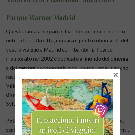
Parque Warner Madrid
Questo fantastico parco divertimenti non è proprio
nel centro della città, ma sarà il punto culminante del
vostro viaggio a Madrid con i bambini. Il parco
inaugurato nel 2002 é
dedicato al mondo del cinema
e dei cartoni
e comprende cinque aree tematiche che
×
racchiudono molte attrazioni diverse. Il Cartoon
Village ospita i famosi eroi delle serie di film
d’animazione americani come Bugs Bunny o
Sylvester e Titti.
Potete partecipare a un inseguimento della polizia,
scattare foto con gli eroi dei cartoni animati preferiti,