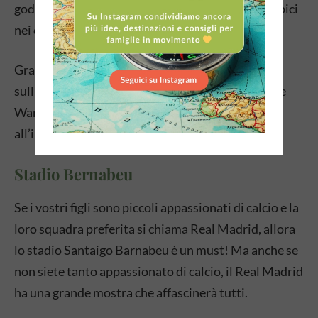
godervi diverse giostre e scivoli e gustare dolci tipici
nei caffè locali.
Grazie alle montagne russe, alle passeggiate
sull’acqua e a decine di altre attrazioni, nel Parque
Warner Madrid trascorrerete una bella giornata
all’insegna del divertimento per tutta la famiglia.
Stadio Bernabeu
Se i vostri figli sono piccoli appassionati di calcio e la
loro squadra preferita si chiama Real Madrid, allora
lo stadio Santaigo Barnabeu è un must! Ma anche se
non siete tanto appassionato di calcio, il Real Madrid
ha una grande mostra che affascinerà tutti.