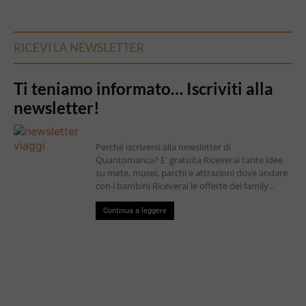
RICEVI LA NEWSLETTER
Ti teniamo informato… Iscriviti alla
newsletter!
Perchè iscriversi alla newsletter di
Quantomanca? E' gratuita Riceverai tante idee
su mete, musei, parchi e attrazioni dove andare
con i bambini Riceverai le offerte dei family...
Continua a leggere