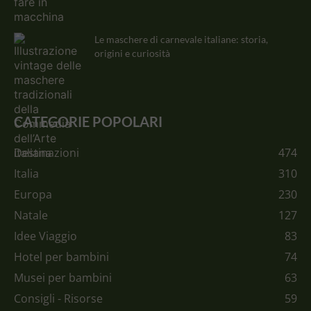
Le maschere di carnevale italiane: storia,
origini e curiosità
CATEGORIE POPOLARI
Destinazioni
474
Italia
310
Europa
230
Natale
127
Idee Viaggio
83
Hotel per bambini
74
Musei per bambini
63
Consigli - Risorse
59