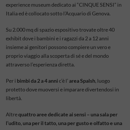
experience museum dedicato ai “CINQUE SENSI” in
Italia ed è collocato sotto l’Acquario di Genova.
Su 2.000 mq di spazio espositivo trovate oltre 40
exhibit dove i bambini e i ragazzi da 2 a 12 anni
insieme ai genitori possono compiere un vero e
proprio viaggio alla scoperta di sé e del mondo
attraverso l’esperienza diretta.
Per i
bimbi da 2 a 4 anni
c’è l’
area Spalsh
, luogo
protetto dove muoversi e imparare divertendosi in
libertà.
Altre
quattro aree dedicate ai sensi – una sala per
l’udito, una per il tatto, una per gusto e olfatto e una