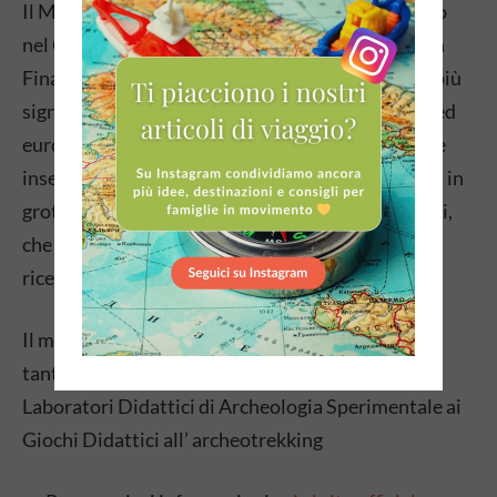
Il Museo Archeologico del Finale (MAF), collocato
nel Complesso monumentale di Santa Caterina in
Finalborgo, costituisce una delle realtà culturali più
significative nell’ambito della Preistoria italiana ed
europea, grazie al contesto territoriale nel quale è
inserito, particolarmente ricco di siti archeologici in
grotta, indagati scientificamente da circa 150 anni,
che sono diventati un punto di riferimento per la
ricerca internazionale.
Il museo Archeologico di Finale Ligure propone
tantissime iniziative per i bambini e ragazzi, dai
Laboratori Didattici di Archeologia Sperimentale ai
Giochi Didattici all’ archeotrekking