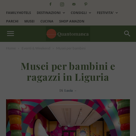
FAMILYHOTELS
DESTINAZIONI
CONSIGLI
FESTIVITA’
PARCHI
MUSEI
CUCINA
SHOP AMAZON
Home
Eventi & Weekend
Musei per bambini
Musei per bambini e
ragazzi in Liguria
Di
Lucia
-