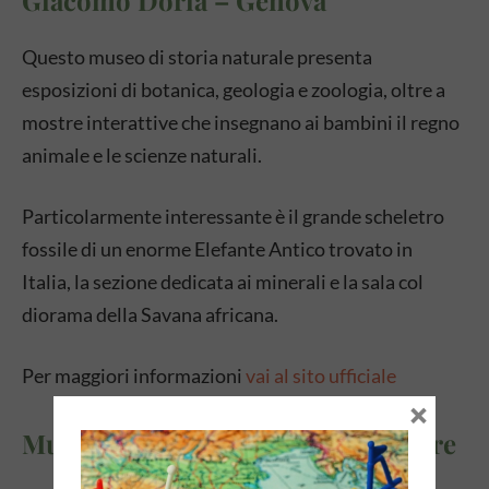
Questo museo di storia naturale presenta
esposizioni di botanica, geologia e zoologia, oltre a
mostre interattive che insegnano ai bambini il regno
animale e le scienze naturali.
Particolarmente interessante è il grande scheletro
fossile di un enorme Elefante Antico trovato in
Italia, la sezione dedicata ai minerali e la sala col
diorama della Savana africana.
Per maggiori informazioni
vai al sito ufficiale
×
Museo archeologico – Finale Ligure