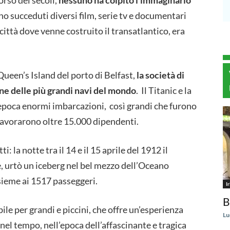
corso dei secoli,
nessuno ha colpito l’immaginario
ono succeduti diversi film, serie tv e documentari
città dove venne costruito il transatlantico, era
Queen’s Island del porto di Belfast,
la società di
ne delle più grandi navi del mondo
. Il Titanic e la
 epoca enormi imbarcazioni, così grandi che furono
i lavorarono oltre 15.000 dipendenti.
: la notte tra il 14 e il 15 aprile del 1912 il
, urtò un iceberg nel bel mezzo dell’Oceano
ieme ai 1517 passeggeri.
I
B
ile per grandi e piccini, che offre un’esperienza
Lu
nel tempo, nell’epoca dell’affascinante e tragica