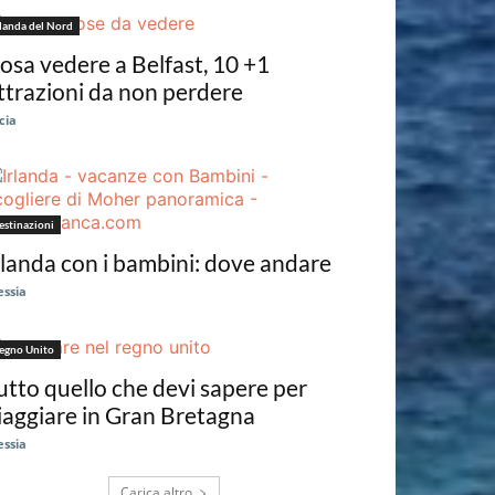
rlanda del Nord
osa vedere a Belfast, 10 +1
ttrazioni da non perdere
cia
estinazioni
rlanda con i bambini: dove andare
essia
egno Unito
utto quello che devi sapere per
iaggiare in Gran Bretagna
essia
Carica altro