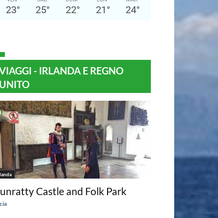
23
°
25
°
22
°
21
°
24
°
VIAGGI - IRLANDA E REGNO
UNITO
rlanda
unratty Castle and Folk Park
cia