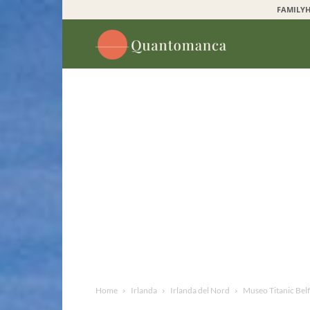
FAMILYH
Quantomanca
Home
Irlanda
Irlanda del Nord
Museo Titanic Belfa