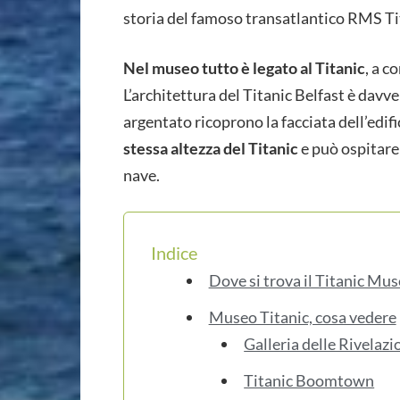
storia del famoso transatlantico RMS Ti
Nel museo tutto è legato al Titanic
, a c
L’architettura del Titanic Belfast è dav
argentato ricoprono la facciata dell’edific
stessa altezza del Titanic
e può ospitare 
nave.
Indice
Dove si trova il Titanic Mu
Museo Titanic, cosa vedere
Galleria delle Rivelazi
Titanic Boomtown