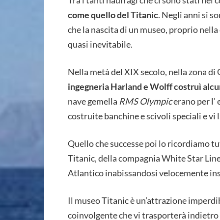
Tra i tanti naufragi che ci sono stati nel 
come quello del Titanic
. Negli anni si s
che la nascita di un museo, proprio nella 
quasi inevitabile.
Nella metà del XIX secolo, nella zona di 
ingegneria Harland e Wolff costruì alcu
nave gemella
RMS
Olympic
erano per l’
costruite banchine e scivoli speciali e v
Quello che successe poi lo ricordiamo tutti
Titanic, della compagnia White Star Line
Atlantico inabissandosi velocemente ins
Il museo Titanic è un’attrazione imperdib
coinvolgente che vi trasporterà indietro 