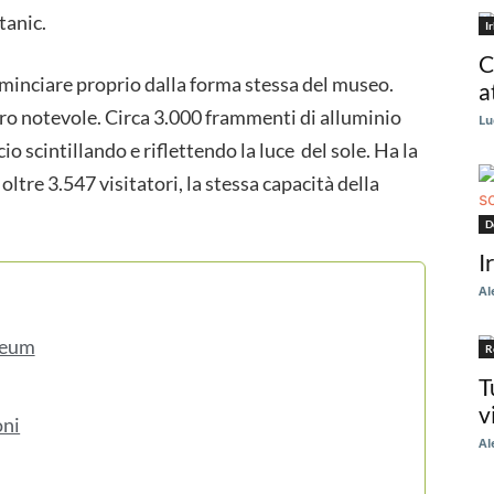
tanic.
I
C
ominciare proprio dalla forma stessa del museo.
a
vero notevole. Circa 3.000 frammenti di alluminio
Lu
io scintillando e riflettendo la luce del sole. Ha la
oltre 3.547 visitatori, la stessa capacità della
D
I
Al
seum
R
T
v
oni
Al