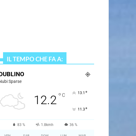
IL TEMPO CHE FA A:
DUBLINO
Nubi Sparse
°
13.1
°
C
12.2
°
11.3
83 %
1.8kmh
36 %
VEN
SAB
DOM
LUN
MAR