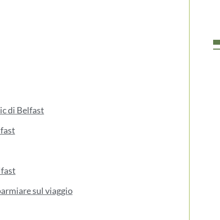
c di Belfast
fast
lfast
sparmiare sul viaggio