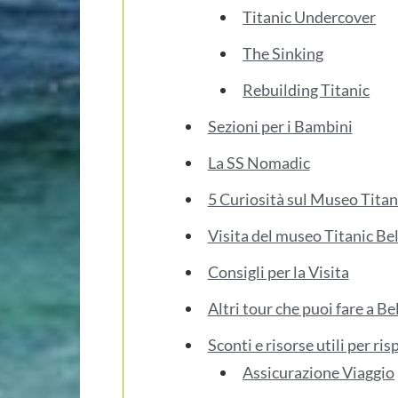
Titanic Undercover
The Sinking
Rebuilding Titanic
Sezioni per i Bambini
La SS Nomadic
5 Curiosità sul Museo Titani
Visita del museo Titanic Bel
Consigli per la Visita
Altri tour che puoi fare a Be
Sconti e risorse utili per ri
Assicurazione Viaggio