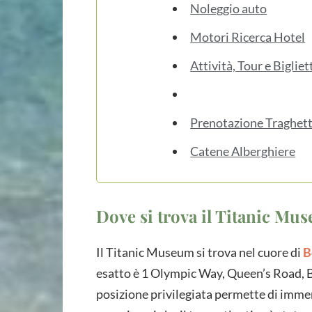
Noleggio auto
Motori Ricerca Hotel
Attività, Tour e Bigliet
Prenotazione Traghett
Catene Alberghiere
Dove si trova il Titanic Mu
Il Titanic Museum si trova nel cuore di
B
esatto è 1 Olympic Way, Queen’s Road, B
posizione privilegiata permette di immerg