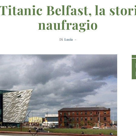
itanic Belfast, la stor
naufragio
Di
Lucia
-