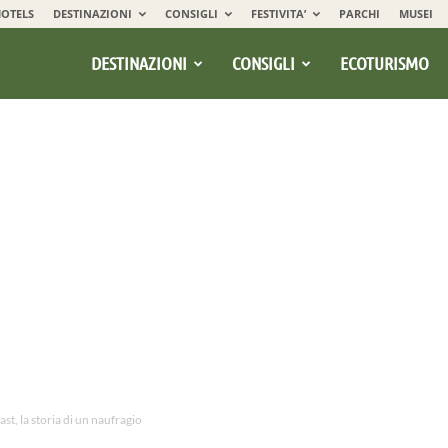
OTELS
DESTINAZIONI
CONSIGLI
FESTIVITA’
PARCHI
MUSEI
DESTINAZIONI
CONSIGLI
ECOTURISMO
st, la storia di un naufragio