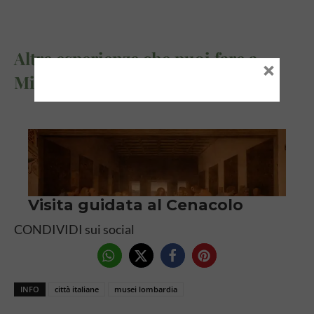
Altre esperienze che puoi fare a
×
Milano proposte da Civitatis
CONDIVIDI sui social
INFO
città italiane
musei lombardia