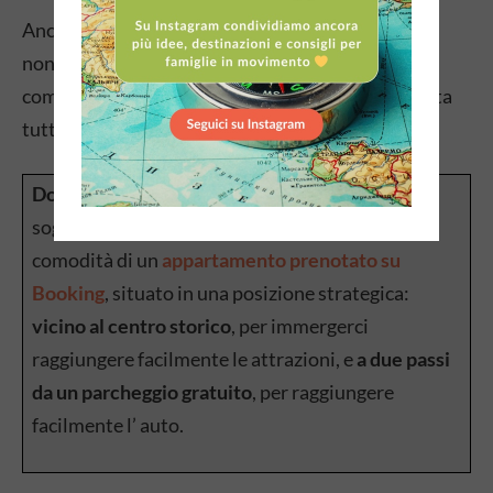
Anche se il centro storico è abbastanza raccolto e
non servono i mezzi per spostarsi, si cammina
comunque parecchio per visitare in mezza giornata
tutte queste attrazioni.
Dove abbiamo soggiornato
: per il nostro
soggiorno a Viterbo, abbiamo optato per la
comodità di un
appartamento prenotato su
Booking
, situato in una posizione strategica:
vicino al centro storico
, per immergerci
raggiungere facilmente le attrazioni, e
a due passi
da un parcheggio gratuito
, per raggiungere
facilmente l’ auto.