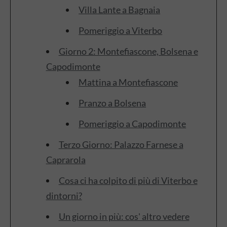
Villa Lante a Bagnaia
Pomeriggio a Viterbo
Giorno 2: Montefiascone, Bolsena e
Capodimonte
Mattina a Montefiascone
Pranzo a Bolsena
Pomeriggio a Capodimonte
Terzo Giorno: Palazzo Farnese a
Caprarola
Cosa ci ha colpito di più di Viterbo e
dintorni?
Un giorno in più: cos' altro vedere