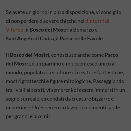
Se avete un giorno in più a disposizione, vi consiglio
di non perdere due vere chicche nei
dintorni di
Viterbo
: il
Bosco dei Mostri
a Bomarzo e
Sant’Angelo di Civita
, il
Paese delle Favole
.
Il
Bosco dei Mostri
, conosciuto anche come
Parco
dei Mostri
, è un giardino cinquecentesco unico al
mondo, popolato da sculture di creature fantastiche,
mostri grotteschi e figure mitologiche. Passeggiando
tra i viali alberati, vi sembrerà di essere immersi in un
sogno surreale, circondati da creature bizzarre e
misteriose. Un’esperienza davvero indimenticabile
per grandi e piccini!