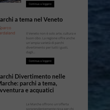
Continua a leggere
archi a tema nel Veneto
Il Veneto non è solo arte, cultura e
buon cibo. La regione offre anche
un'ampia varietà di parchi
divertimento per tutti i gusti,
dagli...
Continua a leggere
archi Divertimento nelle
arche: parchi a tema,
vventura e acquatici
Le Marche offrono un'offerta
sorprendentemente ricca per chi