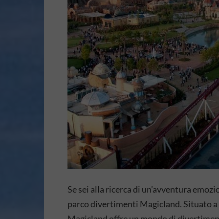
Se sei alla ricerca di un’avventura emoz
parco divertimenti Magicland. Situato a 
Magicland offre un mondo di divertiment