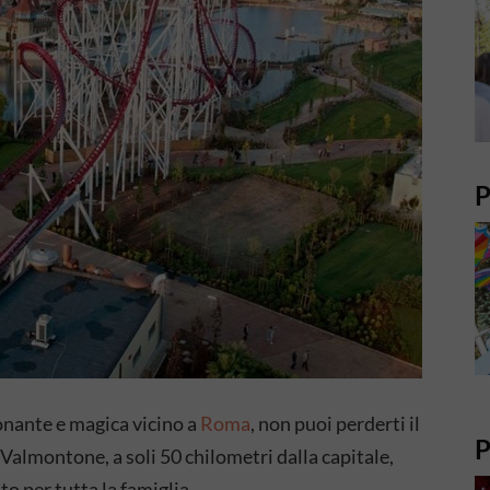
P
ionante e magica vicino a
Roma
, non puoi perderti il
P
Valmontone, a soli 50 chilometri dalla capitale,
o per tutta la famiglia.