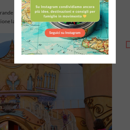
 grande planetario d’Europa con una cupola di 26
zione laser 4k a cupola completa;