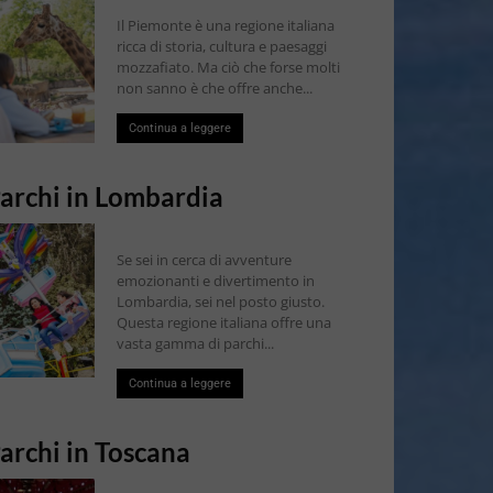
Il Piemonte è una regione italiana
ricca di storia, cultura e paesaggi
mozzafiato. Ma ciò che forse molti
non sanno è che offre anche...
Continua a leggere
archi in Lombardia
Se sei in cerca di avventure
emozionanti e divertimento in
Lombardia, sei nel posto giusto.
Questa regione italiana offre una
vasta gamma di parchi...
Continua a leggere
archi in Toscana