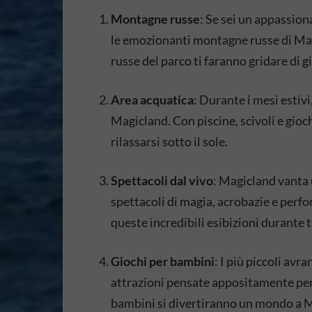
Montagne russe
: Se sei un appassion
le emozionanti montagne russe di Mag
russe del parco ti faranno gridare di gi
Area acquatica
: Durante i mesi estivi
Magicland. Con piscine, scivoli e giochi
rilassarsi sotto il sole.
Spettacoli dal vivo
: Magicland vanta 
spettacoli di magia, acrobazie e perfo
queste incredibili esibizioni durante t
Giochi per bambini
: I più piccoli avr
attrazioni pensate appositamente per 
bambini si divertiranno un mondo a 