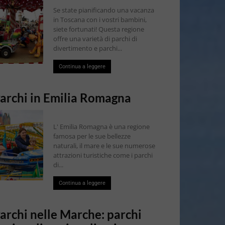
Se state pianificando una vacanza
in Toscana con i vostri bambini,
siete fortunati! Questa regione
offre una varietà di parchi di
divertimento e parchi...
Continua a leggere
archi in Emilia Romagna
L' Emilia Romagna è una regione
famosa per le sue bellezze
naturali, il mare e le sue numerose
attrazioni turistiche come i parchi
di...
Continua a leggere
archi nelle Marche: parchi