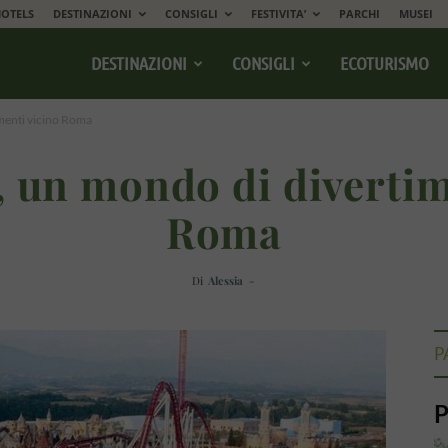
OTELS
DESTINAZIONI
CONSIGLI
FESTIVITA’
PARCHI
MUSEI
DESTINAZIONI
CONSIGLI
ECOTURISMO
menti vicino Roma
 un mondo di divertim
Roma
Di
Alessia
-
P
P