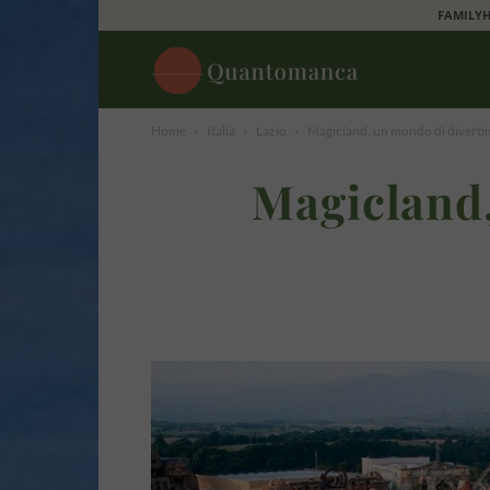
FAMILYH
Quantomanca
Home
Italia
Lazio
Magicland, un mondo di diverti
Magicland,