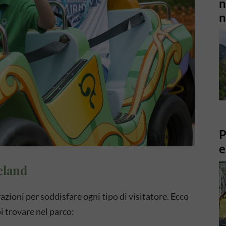
n
n
P
e
cland
zioni per soddisfare ogni tipo di visitatore. Ecco
i trovare nel parco: