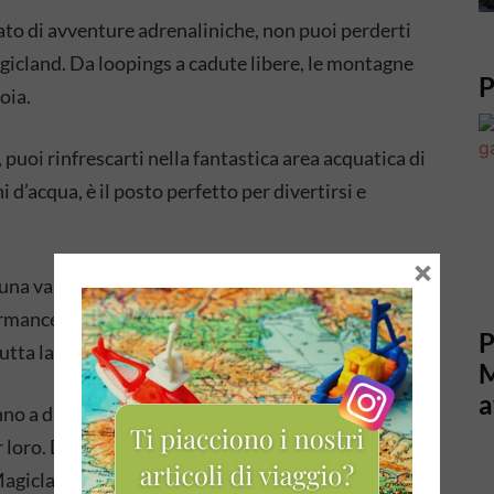
ato di avventure adrenaliniche, non puoi perderti
icland. Da loopings a cadute libere, le montagne
P
oia.
, puoi rinfrescarti nella fantastica area acquatica di
 d’acqua, è il posto perfetto per divertirsi e
×
una vasta gamma di spettacoli dal vivo, tra cui
rmance teatrali. I visitatori possono godersi
P
utta la giornata.
M
a
anno a disposizione un’ampia selezione di giochi e
loro. Dalle mini montagne russe alle giostrine, i
Magicland.