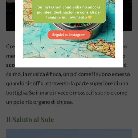
Creato dall’architetto croato Nikola Bašić,
l’organo
marino è uno strumento musicale che affida il suo
suono all’ andamento delle onde
. Quando il mare è
calmo, la musica è fioca, un po’ come il suono emesso
quando si soffia attraverso la parte superiore di una
bottiglia. Se il mare invece è mosso, il suono è come
un potente organo di chiesa.
Il Saluto al Sole