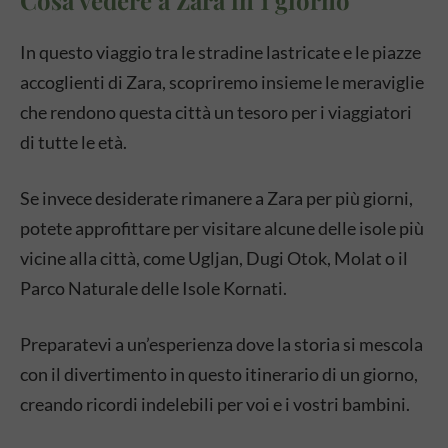
Cosa vedere a Zara in 1 giorno
In questo viaggio tra le stradine lastricate e le piazze
accoglienti di Zara, scopriremo insieme le meraviglie
che rendono questa città un tesoro per i viaggiatori
di tutte le età.
Se invece desiderate rimanere a Zara per più giorni,
potete approfittare per visitare alcune delle isole più
vicine alla città, come Ugljan, Dugi Otok, Molat o il
Parco Naturale delle Isole Kornati.
Preparatevi a un’esperienza dove la storia si mescola
con il divertimento in questo itinerario di un giorno,
creando ricordi indelebili per voi e i vostri bambini.