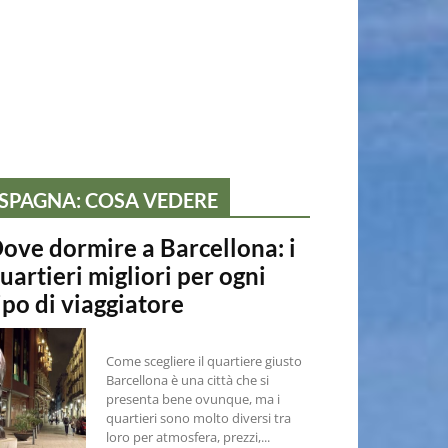
SPAGNA: COSA VEDERE
ove dormire a Barcellona: i
uartieri migliori per ogni
ipo di viaggiatore
Come scegliere il quartiere giusto
Barcellona è una città che si
presenta bene ovunque, ma i
quartieri sono molto diversi tra
loro per atmosfera, prezzi,...