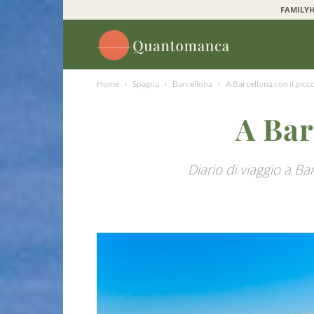
FAMILYH
Quantomanca
Home
Spagna
Barcellona
A Barcellona con il picc
A Bar
Diario di viaggio a Bar