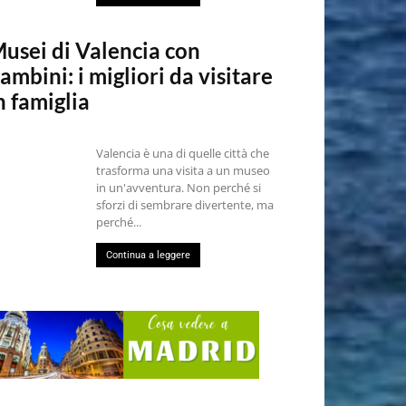
usei di Valencia con
ambini: i migliori da visitare
n famiglia
Valencia è una di quelle città che
trasforma una visita a un museo
in un'avventura. Non perché si
sforzi di sembrare divertente, ma
perché...
Continua a leggere