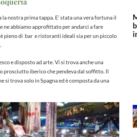
 Boqueria
M
 la nostra prima tappa. E’ stata una vera fortuna il
b
, e ne abbiamo approfittato per andarci a fare
i
d è pieno di bar e ristoranti ideali sia per un piccolo
.
co e disposto ad arte. Vi si trova anche una
o prosciutto iberico che pendeva dal soffitto. Il
e si trova solo in Spagna ed è composta da una