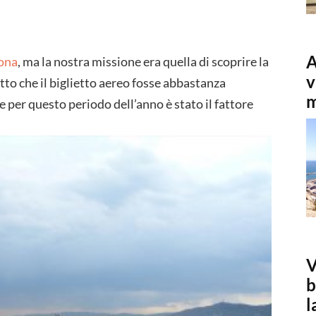
A
ona
, ma la nostra missione era quella di scoprire la
v
l fatto che il biglietto aereo fosse abbastanza
m
 per questo periodo dell’anno è stato il fattore
V
b
l