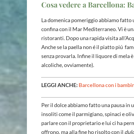
Cosa vedere a Barcellona: B
La domenica pomeriggio abbiamo fatto u
confina con il Mar Mediterraneo. Vi è un
ristoranti. Dopo una rapida visita all’Acq
Anche se la paella non é il piatto piú fa
senza provarla. Infine il liquore di mela 
alcoliche, ovviamente).
LEGGI ANCHE:
Barcellona con i bambini
Per il dolce abbiamo fatto una pausa in 
insoliti come il parmigiano, spinaci e o
parlare con il proprietario e lui ci ha pe
offrono, ma alla fine ho risolto con il
dulc