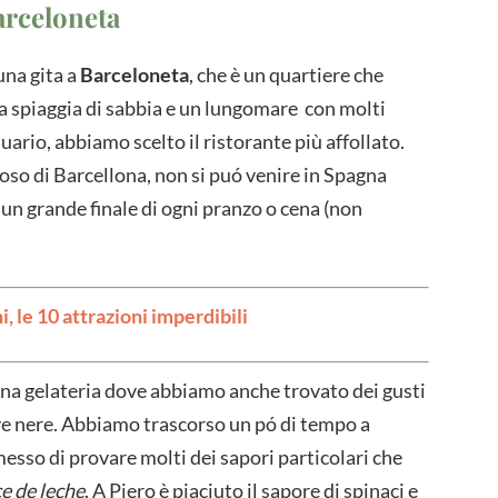
arceloneta
na gita a
Barceloneta
, che è un quartiere che
a spiaggia di sabbia e un lungomare con molti
uario, abbiamo scelto il ristorante più affollato.
moso di Barcellona, non si puó venire in Spagna
è un grande finale di ogni pranzo o cena (non
, le 10 attrazioni imperdibili
una gelateria dove abbiamo anche trovato dei gusti
live nere. Abbiamo trascorso un pó di tempo a
rmesso di provare molti dei sapori particolari che
e de leche
. A Piero è piaciuto il sapore di spinaci e