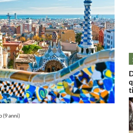
D
q
t
 (9 anni)