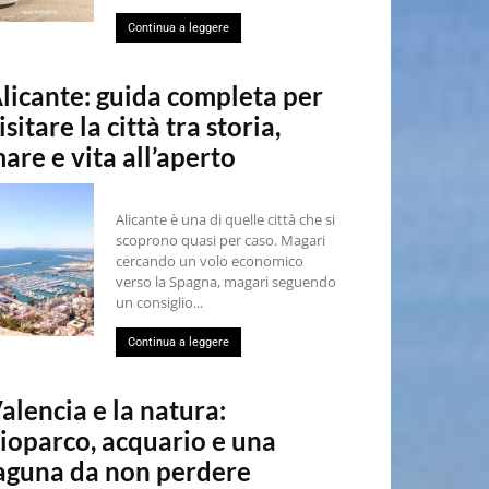
Continua a leggere
licante: guida completa per
isitare la città tra storia,
are e vita all’aperto
Alicante è una di quelle città che si
scoprono quasi per caso. Magari
cercando un volo economico
verso la Spagna, magari seguendo
un consiglio...
Continua a leggere
alencia e la natura:
ioparco, acquario e una
aguna da non perdere