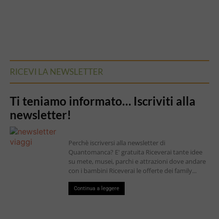
RICEVI LA NEWSLETTER
Ti teniamo informato… Iscriviti alla
newsletter!
Perchè iscriversi alla newsletter di
Quantomanca? E' gratuita Riceverai tante idee
su mete, musei, parchi e attrazioni dove andare
con i bambini Riceverai le offerte dei family...
Continua a leggere