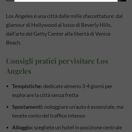
Los Angeles è una città dalle mille sfaccettature: dal
glamour di Hollywood al lusso di Beverly Hills,
dall’arte del Getty Center alla libertà di Venice
Beach.
Consigli pratici per visitare Los
Angeles
Tempistiche:
dedicate almeno 3-4 giorni per
esplorare la città senza fretta
Spostamenti:
noleggiare un’auto è essenziale, ma
tenete conto del traffico intenso
Alloggio:
scegliete un hotel in posizione centrale