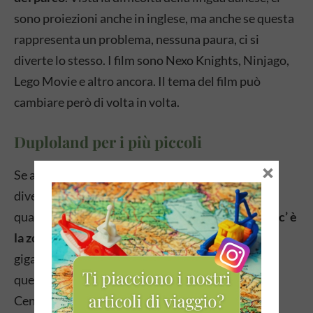
sono proiezioni anche in inglese, ma anche se questa
rappresenta un problema, nessuna paura, ci si
diverte lo stesso. I film sono Nexo Knights, Ninjago,
Lego Movie e altro ancora. Il tema del film può
cambiare però di volta in volta.
Duploland per i più piccoli
×
Se andate con i bambini piccoli in questo parco
divertimenti della Danimarca, Legoland ha anche
qualcosa anche per loro.
Per i bambini più piccoli c’ è
la zona Duploland
, un parco giochi fatto di Lego
giganti dove troverete trenini e giostre adatti a
quest’ età. In quest’area c’ è anche il Baby Care
Centre dove potete prendervi cura del vostro