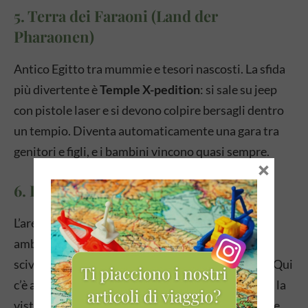
5. Terra dei Faraoni (Land der
Pharaonen)
Antico Egitto tra mummie e tesori nascosti. La sfida
più divertente è
Temple X-pedition
: si sale su jeep
con pistole laser e si devono colpire bersagli dentro
un tempio. Diventa automaticamente una gara tra
genitori e figli, e i bambini vincono quasi sempre.
×
6. Imagination e DUPLO® Village
L’area per i più piccoli. Il
DUPLO Village
è un
ambiente sicuro con case a misura di bambino,
scivoli morbidi e attività per i bimbi da 0 a 3 anni. Qui
c’è anche la
Torre Panoramica
che sale a 50 metri: la
vista sul resort è spettacolare e vale la salita anche