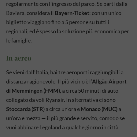
regolarmente con l’ingresso del parco. Se parti dalla
Baviera, considera il
Bayern-Ticket
: con un unico
biglietto viaggiano fino a 5 persone su tutti i
regionali, ed è spesso la soluzione più economica per
le famiglie.
In aereo
Se vieni dall’Italia, hai tre aeroporti raggiungibili a
distanza ragionevole. Il più vicino è l’
Allgäu Airport
di Memmingen (FMM)
, a circa 50 minuti di auto,
collegato da voli Ryanair. In alternativa ci sono
Stoccarda (STR)
a circa un’ora e
Monaco (MUC)
a
un’ora e mezza — il più grande e servito, comodo se
vuoi abbinare Legoland a qualche giorno in città.