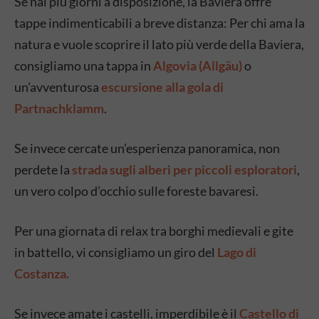
Se hai più giorni a disposizione, la Baviera offre
tappe indimenticabili a breve distanza: Per chi ama la
natura e vuole scoprire il lato più verde della Baviera,
consigliamo una tappa in
Algovia (Allgäu)
o
un’avventurosa
escursione alla gola di
Partnachklamm
.
Se invece cercate un’esperienza panoramica, non
perdete la
strada sugli alberi per piccoli esploratori
,
un vero colpo d’occhio sulle foreste bavaresi.
Per una giornata di relax tra borghi medievali e gite
in battello, vi consigliamo un giro del
Lago di
Costanza.
Se invece amate i castelli, imperdibile è il
Castello di