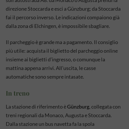
sull’autostrada A8: da Monaco o Augusta prendi la
direzione Stoccarda e esci a Günzburg; da Stoccarda
fai il percorso inverso. Le indicazioni compaiono già
dalla zona di Elchingen, è impossibile sbagliare.
Il parcheggio è grande ma a pagamento. Il consiglio
più utile: acquista il biglietto del parcheggio online
insieme ai biglietti d’ingresso, o comunque la
mattina appena arrivi. All’uscita, le casse
automatiche sono sempre intasate.
In treno
La stazione di riferimento è
Günzburg
, collegata con
treni regionali da Monaco, Augusta e Stoccarda.
Dalla stazione un bus navetta fa la spola