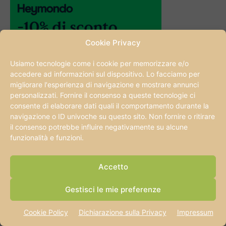
Cookie Privacy
Usiamo tecnologie come i cookie per memorizzare e/o
accedere ad informazioni sul dispositivo. Lo facciamo per
migliorare l'esperienza di navigazione e mostrare annunci
personalizzati. Fornire il consenso a queste tecnologie ci
consente di elaborare dati quali il comportamento durante la
navigazione o ID univoche su questo sito. Non fornire o ritirare
il consenso potrebbe influire negativamente su alcune
funzionalità e funzioni.
FAMILY HOTEL SELEZIONATI DA NOI
Accetto
Casa sull’albero in Italia: le 20 migliori
Gestisci le mie preferenze
strutture dove dormire
Alessia
Italia
Cookie Policy
Dichiarazione sulla Privacy
Impressum