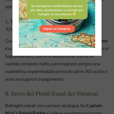
solo per la foto.
7. Terra dell’Avventura (Land der
Abenteuer)
Giungla, animali e molta acqua. La
Jungle X-pedition
è una discesa in canoa da una cascata di 12 metri: ci si
bagna davvero, non è un eufemismo. Porta un
cambio completo nello zaino oppure compra una
mantellina impermeabile prima di salire. All’uscita ci
sono asciugatori a pagamento.
8. Terra dei Pirati (Land der Piraten)
Battaglie navali con cannoni ad acqua. Su
Captain
Nick’s Splash Battle
si sale su una barca e si spara