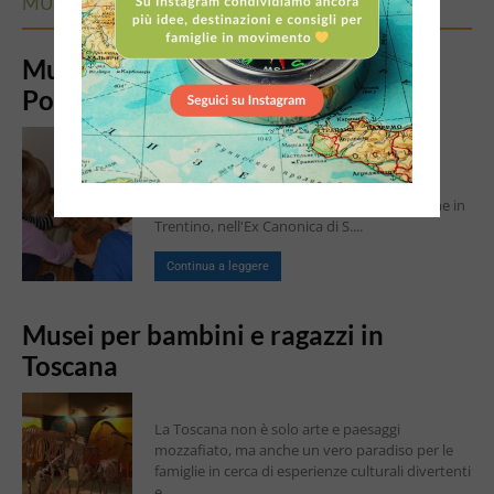
MUSEI PER BAMBINI IN ITALIA
Museo degli Strumenti Musicali
Popolari – Trentino
Il giro del mondo attraverso gli Strumenti
Musicali Popolari Il Museo degli Strumenti
Musicali Popolari , si trova a Roncegno Terme in
Trentino, nell'Ex Canonica di S....
Continua a leggere
Musei per bambini e ragazzi in
Toscana
La Toscana non è solo arte e paesaggi
mozzafiato, ma anche un vero paradiso per le
famiglie in cerca di esperienze culturali divertenti
e...