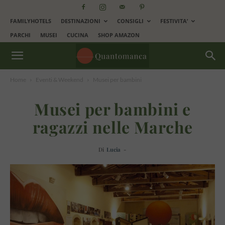
FAMILYHOTELS
DESTINAZIONI
CONSIGLI
FESTIVITA’
PARCHI
MUSEI
CUCINA
SHOP AMAZON
Home
Eventi & Weekend
Musei per bambini
Musei per bambini e
ragazzi nelle Marche
Di
Lucia
-