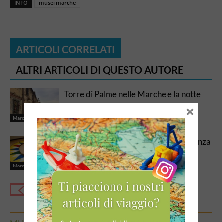
INFO
musei marche
ARTICOLI CORRELATI
ALTRI ARTICOLI DI QUESTO AUTORE
Torre di Palme nelle Marche e la notte
dei Piceni
×
Marche
Il Museo del Balì nelle Marche: la scienza
a portata di bambini
Marche