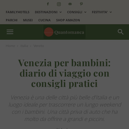
FAMILYHOTELS
DESTINAZIONI
CONSIGLI
FESTIVITA’
PARCHI
MUSEI
CUCINA
SHOP AMAZON
Home
Italia
Veneto
Venezia per bambini:
diario di viaggio con
consigli pratici
Venezia è una delle città più belle d'Italia e un
luogo ideale per trascorrere un lungo weekend
con i bambini. Una città priva di auto che ha
molto da offrire a grandi e piccini.