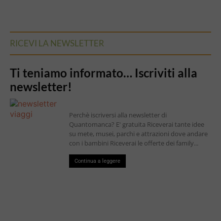
RICEVI LA NEWSLETTER
Ti teniamo informato… Iscriviti alla
newsletter!
Perchè iscriversi alla newsletter di
Quantomanca? E' gratuita Riceverai tante idee
su mete, musei, parchi e attrazioni dove andare
con i bambini Riceverai le offerte dei family...
Continua a leggere