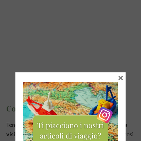
×
Come muoversi a Venezia
Tenete conto che questa città é
assolutamente da
visitare a piedi
(o con qualche giro di vaporetto), così