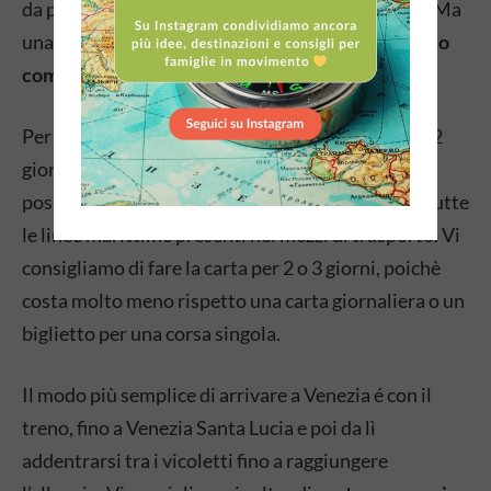
da poter scoprire ogni angolo ed ogni attrazione. Ma
una esperienza da non perdere é
usare il vaporetto
come mezzo di trasporto
.
Per il vaporetto abbiamo acquistato una carta di 2
giorni, al costo di 30 Euro (a persona), con cui si
possono fare tutte le corse che si vogliono e con tutte
le linee marittime presenti nei mezzi di trasporto. Vi
consigliamo di fare la carta per 2 o 3 giorni, poichè
costa molto meno rispetto una carta giornaliera o un
biglietto per una corsa singola.
Il modo più semplice di arrivare a Venezia é con il
treno, fino a Venezia Santa Lucia e poi da lì
addentrarsi tra i vicoletti fino a raggiungere