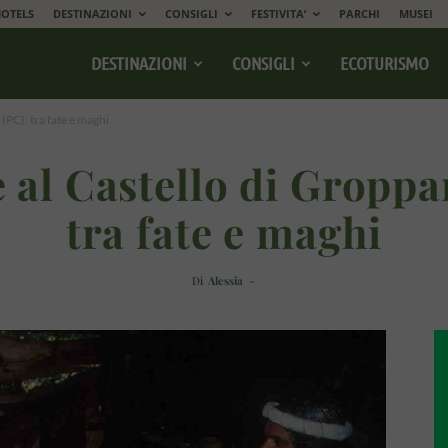
OTELS
DESTINAZIONI
CONSIGLI
FESTIVITA’
PARCHI
MUSEI
DESTINAZIONI
CONSIGLI
ECOTURISMO
(PC), tra fate e maghi
 al Castello di Groppar
tra fate e maghi
Di
Alessia
-