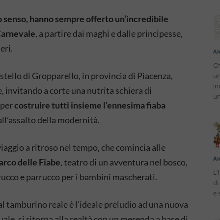
o senso, hanno sempre offerto un’incredibile
 Carnevale
, a partire dai maghi e dalle principesse,
eri.
Al
Ch
Castello di Gropparello, in provincia di Piacenza,
un
in
, invitando a corte una nutrita schiera di
un
 per
costruire tutti insieme l’ennesima fiaba
all’assalto della modernità.
viaggio a ritroso nel tempo, che comincia alle
Al
arco delle Fiabe
, teatro di un avventura nel bosco,
L’
l trucco e parrucco per i bambini mascherati.
di
e 
 dal tamburino reale è l’ideale preludio ad una nuova
ale, si ritorna alla realtà con un merenda a base di