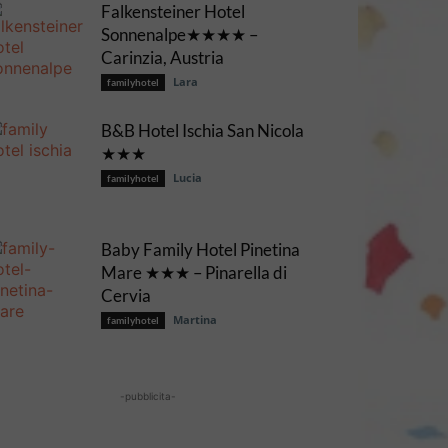
Falkensteiner Hotel
Sonnenalpe★★★★ –
Carinzia, Austria
Lara
familyhotel
B&B Hotel Ischia San Nicola
★★★
Lucia
familyhotel
Baby Family Hotel Pinetina
Mare ★★★ – Pinarella di
Cervia
Martina
familyhotel
-pubblicita-