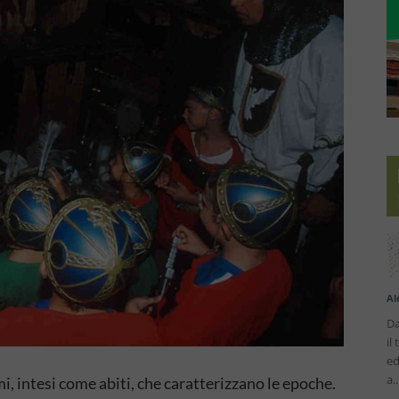
Al
Da
il
ed
a..
i, intesi come abiti, che caratterizzano le epoche.