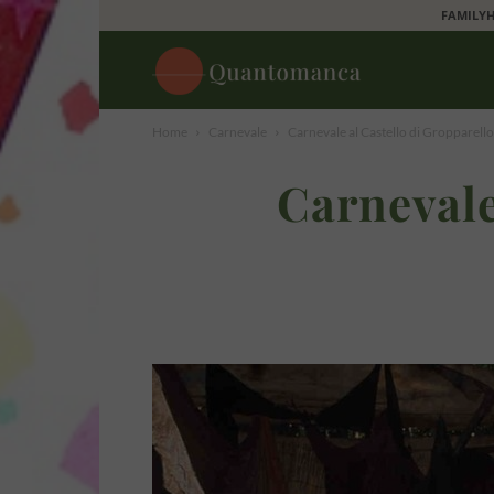
FAMILYH
Quantomanca
Home
Carnevale
Carnevale al Castello di Gropparello 
Carnevale