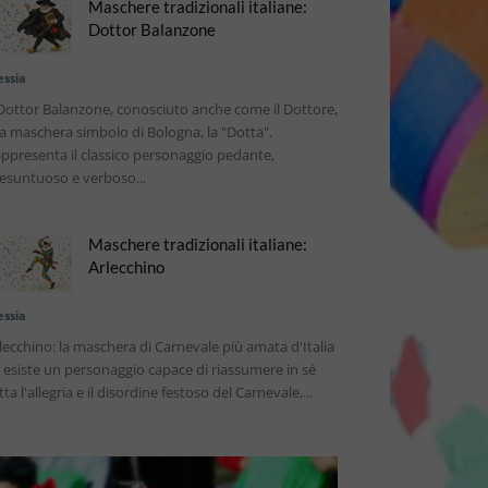
Maschere tradizionali italiane:
Dottor Balanzone
essia
 Dottor Balanzone, conosciuto anche come il Dottore,
la maschera simbolo di Bologna, la "Dotta".
ppresenta il classico personaggio pedante,
esuntuoso e verboso...
Maschere tradizionali italiane:
Arlecchino
essia
lecchino: la maschera di Carnevale più amata d'Italia
 esiste un personaggio capace di riassumere in sé
tta l'allegria e il disordine festoso del Carnevale,...