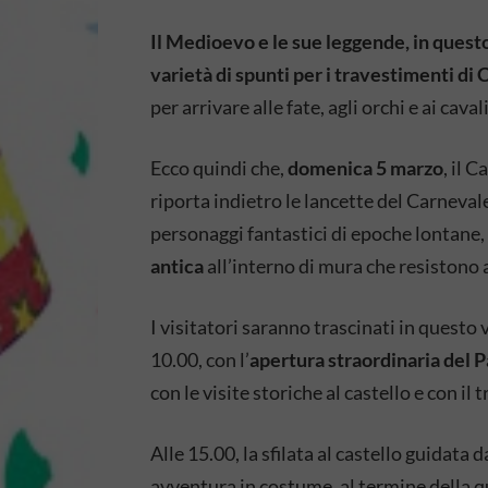
Il Medioevo e le sue leggende, in quest
varietà di spunti per i travestimenti di
per arrivare alle fate, agli orchi e ai cavali
Ecco quindi che,
domenica 5 marzo
, il 
riporta indietro le lancette del Carnevale
personaggi fantastici di epoche lontane,
antica
all’interno di mura che resistono 
I visitatori saranno trascinati in questo 
10.00, con l’
apertura straordinaria del P
con le visite storiche al castello e con i
Alle 15.00, la sfilata al castello guidata
avventura in costume, al termine della qu