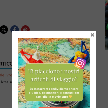
×
ARTICOLI DI QUESTO AUTORE
Carnevale
 Ivrea- arance (molte) e
Carnevale di Venezia 2026: Guida
strategica per evitare la folla e vivere
la laguna vera