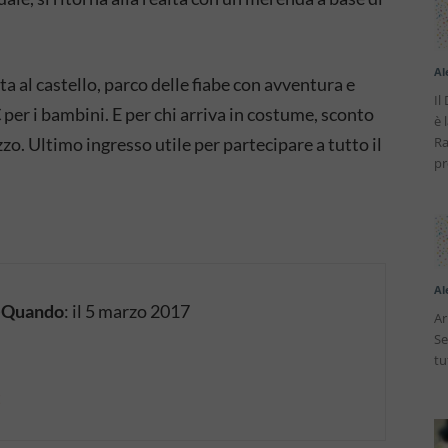
Al
ita al castello, parco delle fiabe con avventura e
Il
€ per i bambini. E per chi arriva in costume, sconto
è 
zo. Ultimo ingresso utile per partecipare a tutto il
Ra
pr
Al
)
Quando
: il 5 marzo 2017
Ar
Se
tu
t