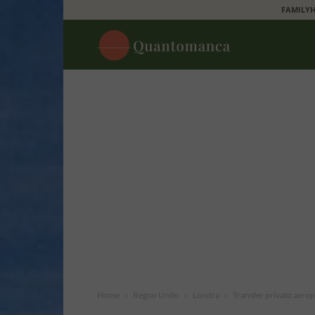
FAMILYH
Quantomanca
Home
Regno Unito
Londra
Transfer privato aero