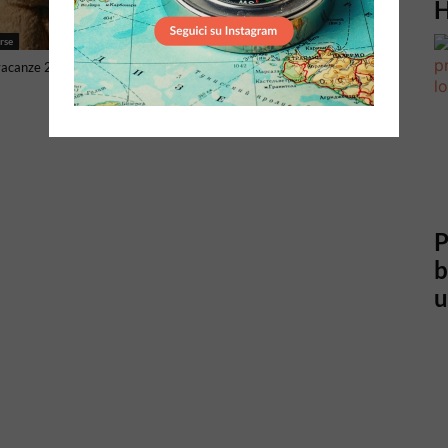
H
rse
Consigli - Risorse
acanze 2026: tutti i ponti
Ha davvero senso fare
un’assicurazione di viaggio per
l’Europa?
P
b
u