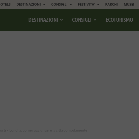
OTELS
DESTINAZIONI
CONSIGLI
FESTIVITA’
PARCHI
MUSEI
DESTINAZIONI
CONSIGLI
ECOTURISMO
porti – Londra: come raggiungere la città comodamente