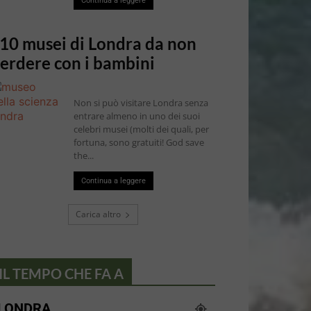
Continua a leggere
 10 musei di Londra da non
erdere con i bambini
Non si può visitare Londra senza
entrare almeno in uno dei suoi
celebri musei (molti dei quali, per
fortuna, sono gratuiti! God save
the...
Continua a leggere
Carica altro
IL TEMPO CHE FA A
LONDRA