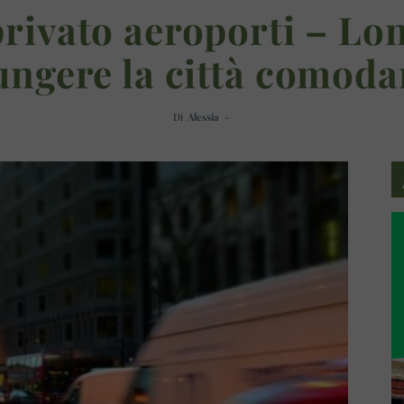
privato aeroporti – Lo
ungere la città comod
Di
Alessia
-