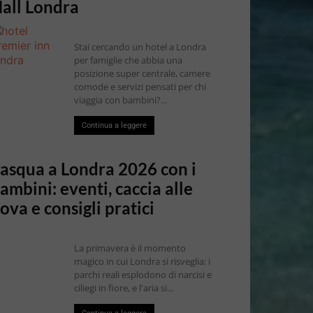
all Londra
Stai cercando un hotel a Londra
per famiglie che abbia una
posizione super centrale, camere
comode e servizi pensati per chi
viaggia con bambini?...
Continua a leggere
asqua a Londra 2026 con i
ambini: eventi, caccia alle
ova e consigli pratici
La primavera è il momento
magico in cui Londra si risveglia: i
parchi reali esplodono di narcisi e
ciliegi in fiore, e l'aria si...