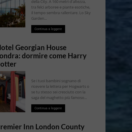
della City. A 160 metri d'altezza,
tra felci arboree e piante esotiche,
il tempo sembra rallentare. Lo Sky
Garden...
Continua a leggere
otel Georgian House
ondra: dormire come Harry
otter
Se i tuoi bambini sognano di
ricevere la lettera per Hogwarts o
se tu stesso sei cresciuto con la
saga del maghetto più famoso...
Continua a leggere
remier Inn London County