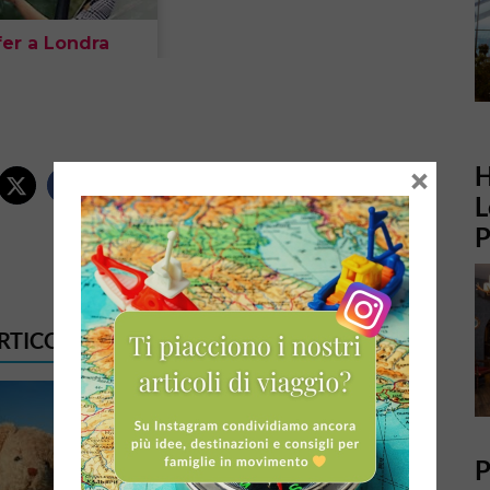
H
×
L
P
ARTICOLI DI QUESTO AUTORE
P