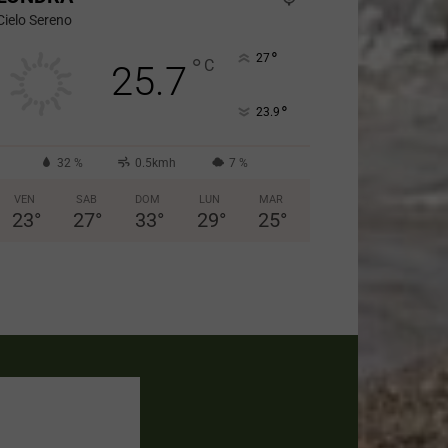
Cielo Sereno
°
27
°
C
25.7
°
23.9
32 %
0.5kmh
7 %
VEN
SAB
DOM
LUN
MAR
23
°
27
°
33
°
29
°
25
°