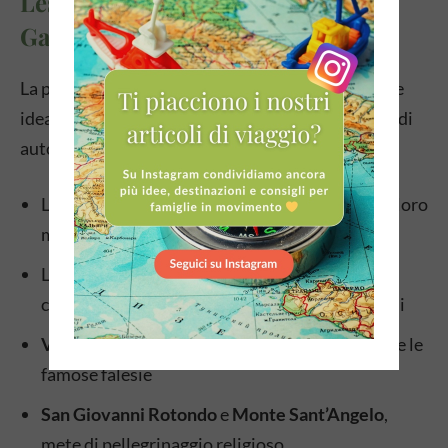
Lesina come base per esplorare il
Gargano
La posizione strategica di Lesina la rende una base
ideale per esplorare il Gargano. In meno di un’ora di
auto si possono raggiungere:
Le spiagge di
Rodi Garganico
e
Peschici
, con il loro
mare cristallino
La
Foresta Umbra
, polmone verde del Gargano
con percorsi di trekking adatti anche ai bambini
Vieste
, con il suo caratteristico centro storico e le
famose falesie
San Giovanni Rotondo
e
Monte Sant’Angelo
,
mete di pellegrinaggio religioso