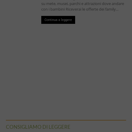
su mete, musei, parchi e attrazioni dove andare
con i bambini Riceverai le offerte dei family...
Continua a leggere
CONSIGLIAMO DI LEGGERE