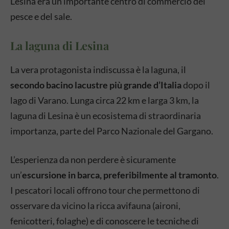
Lesina era un importante centro di commercio del
pesce e del sale.
La laguna di Lesina
La vera protagonista indiscussa è la laguna, il
secondo bacino lacustre più grande d’Italia
dopo il
lago di Varano. Lunga circa 22 km e larga 3 km, la
laguna di Lesina è un ecosistema di straordinaria
importanza, parte del Parco Nazionale del Gargano.
L’esperienza da non perdere è sicuramente
un’
escursione in barca, preferibilmente al tramonto
.
I pescatori locali offrono tour che permettono di
osservare da vicino la ricca avifauna (aironi,
fenicotteri, folaghe) e di conoscere le tecniche di