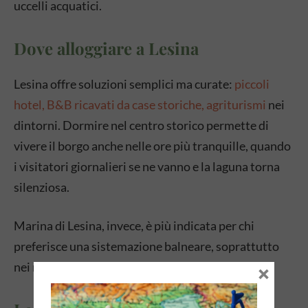
uccelli acquatici.
Dove alloggiare a Lesina
Lesina offre soluzioni semplici ma curate:
piccoli
hotel, B&B ricavati da case storiche, agriturismi
nei
dintorni. Dormire nel centro storico permette di
vivere il borgo anche nelle ore più tranquille, quando
i visitatori giornalieri se ne vanno e la laguna torna
silenziosa.
Marina di Lesina, invece, è più indicata per chi
preferisce una sistemazione balneare, soprattutto
nei mesi estivi.
×